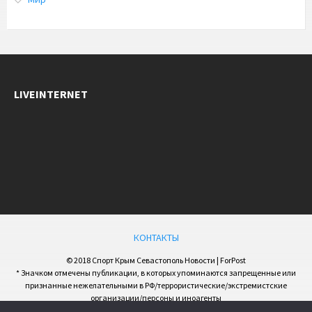
LIVEINTERNET
КОНТАКТЫ
© 2018 Спорт Крым Севастополь Новости | ForPost
* Значком отмечены публикации, в которых упоминаются запрещенные или
признанные нежелательными в РФ/террористические/экстремистские
организации/персоны и иноагенты