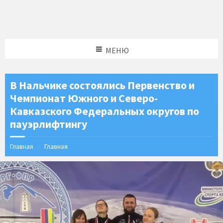
МЕНЮ
В Нальчике состоялись Первенство и
Чемпионат Южного и Северо-
Кавказского Федеральных округов по
пауэрлифтингу
Главная
Главная