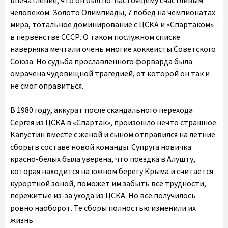
впечатление, что он был по-настоящему счастливым
человеком. Золото Олимпиады, 7 побед на чемпионатах
мира, тотальное доминирование с ЦСКА и «Спартаком»
в первенстве СССР. О таком послужном списке
наверняка мечтали очень многие хоккеисты Советского
Союза. Но судьба прославленного форварда была
омрачена чудовищной трагедией, от которой он так и
не смог оправиться.
В 1980 году, аккурат после скандального перехода
Сергея из ЦСКА в «Спартак», произошло нечто страшное.
Капустин вместе с женой и сыном отправился на летние
сборы в составе новой команды. Супруга новичка
красно-белых была уверена, что поездка в Алушту,
которая находится на южном берегу Крыма и считается
курортной зоной, поможет им забыть все трудности,
пережитые из-за ухода из ЦСКА. Но все получилось
ровно наоборот. Те сборы полностью изменили их
жизнь.