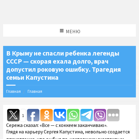
МЕНЮ
В Крыму не спасли ребенка легенды
СССР — скорая ехала долго, врач
допустил роковую ошибку. Трагедия
семьи Капустина
Главная
Главная
1
Сережа сказал: «Все — с хоккеем заканчиваю».
Глядя на карьеру Сергея Капустина, невольно создается