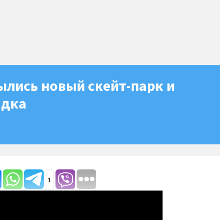
ылись новый скейт-парк и
адка
1