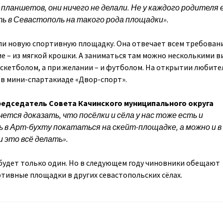
 планшетов, они ничего не делали. Не у каждого родителя 
ь в Севастополь на такого рода площадки».
ли новую спортивную площадку. Она отвечает всем требован
е – из мягкой крошки. А заниматься там можно несколькими 
аскетболом, а при желании – и футболом. На открытии любите
 в мини-спартакиаде «Двор-спорт».
едседатель Совета Качинского муниципального округа
ется доказать, что посёлки и сёла у нас тоже есть и
 в Арт-бухту покататься на скейт-площадке, а можно и в
 это всё делать».
будет только один. Но в следующем году чиновники обещают
тивные площадки в других севастопольских сёлах.