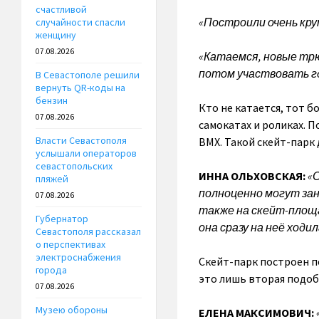
счастливой
«Построили очень кру
случайности спасли
женщину
07.08.2026
«Катаемся, новые тр
потом участвовать гд
В Севастополе решили
вернуть QR-коды на
бензин
Кто не катается, тот б
07.08.2026
самокатах и роликах. 
Власти Севастополя
BMX. Такой скейт-парк
услышали операторов
севастопольских
ИННА ОЛЬХОВСКАЯ:
«О
пляжей
полноценно могут зан
07.08.2026
также на скейт-площ
Губернатор
она сразу на неё ходи
Севастополя рассказал
о перспективах
электроснабжения
Скейт-парк построен п
города
это лишь вторая подоб
07.08.2026
Музею обороны
ЕЛЕНА МАКСИМОВИЧ: