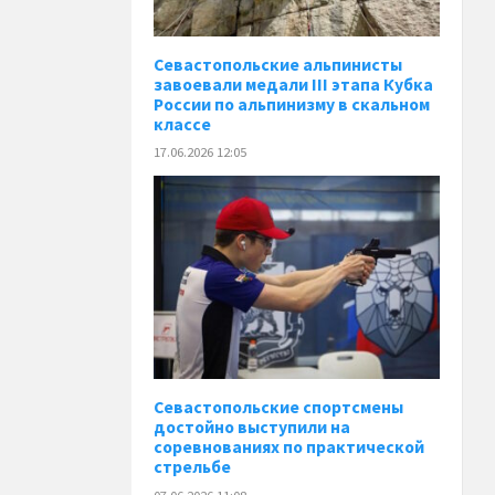
Севастопольские альпинисты
завоевали медали III этапа Кубка
России по альпинизму в скальном
классе
17.06.2026 12:05
Севастопольские спортсмены
достойно выступили на
соревнованиях по практической
стрельбе