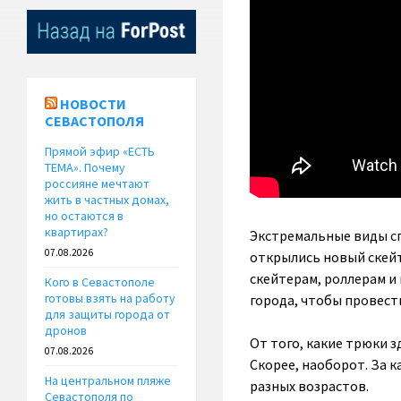
НОВОСТИ
СЕВАСТОПОЛЯ
Прямой эфир «ЕСТЬ
ТЕМА». Почему
россияне мечтают
жить в частных домах,
но остаются в
квартирах?
Экстремальные виды сп
07.08.2026
открылись новый скейт
скейтерам, роллерам и
Кого в Севастополе
готовы взять на работу
города, чтобы провести
для защиты города от
дронов
От того, какие трюки з
07.08.2026
Скорее, наоборот. За 
На центральном пляже
разных возрастов.
Севастополя по