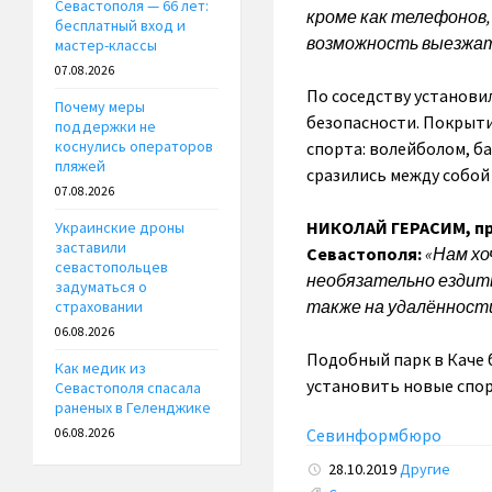
Севастополя — 66 лет:
кроме как телефонов,
бесплатный вход и
возможность выезжат
мастер-классы
07.08.2026
По соседству установи
Почему меры
безопасности. Покрыти
поддержки не
коснулись операторов
спорта: волейболом, б
пляжей
сразились между собой
07.08.2026
НИКОЛАЙ ГЕРАСИМ, пр
Украинские дроны
заставили
Севастополя:
«Нам хоч
севастопольцев
необязательно ездить
задуматься о
также на удалённости
страховании
06.08.2026
Подобный парк в Каче 
Как медик из
установить новые спор
Севастополя спасала
раненых в Геленджике
Севинформбюро
06.08.2026
28.10.2019
Другие
Tags: