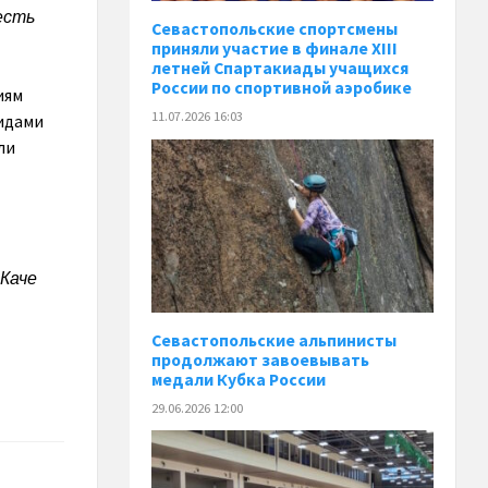
есть
Севастопольские спортсмены
приняли участие в финале XIII
летней Спартакиады учащихся
России по спортивной аэробике
иям
11.07.2026 16:03
видами
ли
 Каче
Севастопольские альпинисты
продолжают завоевывать
медали Кубка России
29.06.2026 12:00