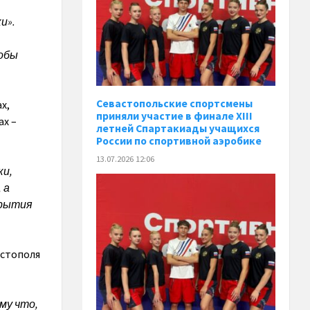
и».
тобы
Севастопольские спортсмены
х,
приняли участие в финале XIII
ах –
летней Спартакиады учащихся
России по спортивной аэробике
13.07.2026 12:06
ки,
 а
крытия
астополя
му что,