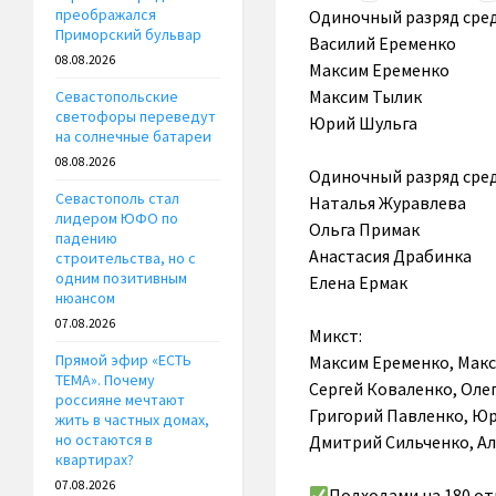
преображался
Одиночный разряд сред
Приморский бульвар
Василий Еременко
08.08.2026
Максим Еременко
Максим Тылик
Севастопольские
светофоры переведут
Юрий Шульга
на солнечные батареи
08.08.2026
Одиночный разряд сре
Севастополь стал
Наталья Журавлева
лидером ЮФО по
Ольга Примак
падению
Анастасия Драбинка
строительства, но с
одним позитивным
Елена Ермак
нюансом
07.08.2026
Микст:
Прямой эфир «ЕСТЬ
Максим Еременко, Макс
ТЕМА». Почему
Сергей Коваленко, Оле
россияне мечтают
Григорий Павленко, Юр
жить в частных домах,
но остаются в
Дмитрий Сильченко, Ал
квартирах?
07.08.2026
Подходами на 180 о