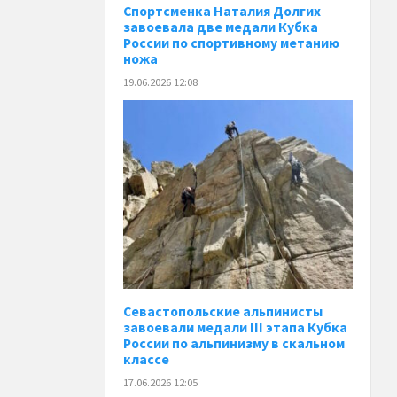
Спортсменка Наталия Долгих
завоевала две медали Кубка
России по спортивному метанию
ножа
19.06.2026 12:08
Севастопольские альпинисты
завоевали медали III этапа Кубка
России по альпинизму в скальном
классе
17.06.2026 12:05