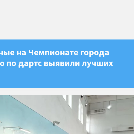
ные на Чемпионате города
ю по дартс выявили лучших