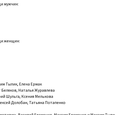
и мужчин:
ди женщин:
им Тылик, Елена Ермак
г Беляков, Наталья Журавлева
ий Шульга, Ксения Мелькова
ексей Долобан, Татьяна Потапенко
тметились Василий Еременко, Максим Еременко и Максим Тыли