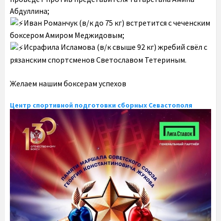
Абдуллина;
️Иван Романчук (в/к до 75 кг) встретится с чеченским
боксером Амиром Меджидовым;
️Исрафила Исламова (в/к свыше 92 кг) жребий свёл с
рязанским спортсменов Светославом Тетериным.
Желаем нашим боксерам успехов
Центр спортивной подготовки сборных Севастополя