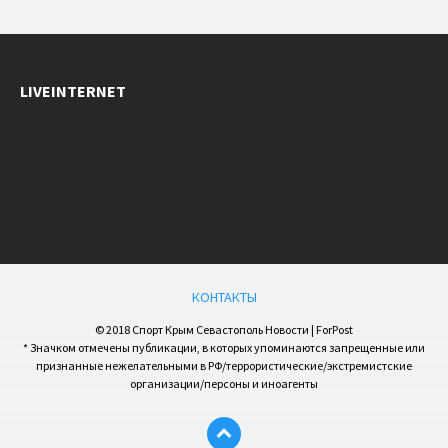
LIVEINTERNET
КОНТАКТЫ
© 2018 Спорт Крым Севастополь Новости | ForPost
* Значком отмечены публикации, в которых упоминаются запрещенные или
признанные нежелательными в РФ/террористические/экстремистские
организации/персоны и иноагенты