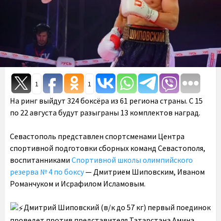
1
1
На ринг выйдут 324 боксёра из 61 региона страны. С 15
по 22 августа будут разыграны 13 комплектов наград.
Севастополь представлен спортсменами Центра
спортивной подготовки сборных команд Севастополя,
воспитанниками
Спортивной школы олимпийского
резерва № 4 по боксу
— Дмитрием Шиповским, Иваном
Романчуком и Исрафилом Исламовым.
️Дмитрий Шиповский (в/к до 57 кг) первый поединок
проведет против представителя Татарстана Амина