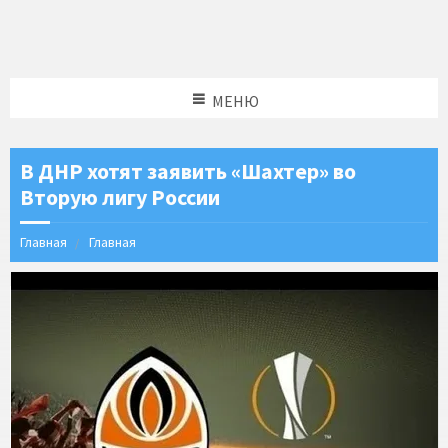
МЕНЮ
В ДНР хотят заявить «Шахтер» во
Вторую лигу России
Главная
Главная