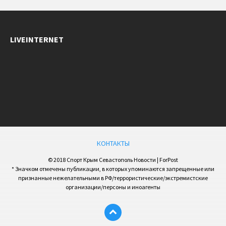
LIVEINTERNET
КОНТАКТЫ
© 2018 Спорт Крым Севастополь Новости | ForPost
* Значком отмечены публикации, в которых упоминаются запрещенные или
признанные нежелательными в РФ/террористические/экстремистские
организации/персоны и иноагенты