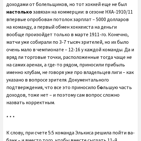
доходами от болельщиков, но тот хоккей еще не был
настолько
завязан на коммерции: в сезоне НХА-1910/11
впервые опробован потолок зарплат – 5000 долларов
на команду, а первый обмен хоккеиста на деньги
вообще произойдет только в марте 1911-го. Конечно,
матчи уже собирали по 3-7 тысяч зрителей, но их было
очень мало в чемпионате – 12-16 у каждой команды. Да и
вряд ли торговые точки, расположенные тогда чаще не
на самих аренах, а где-то рядом, приносили прибыль
именно клубам, не говоря уже про владельцев лиги – как
указано в вопросе зрителя. Документального
подтверждения, что все это приносило б
о
льшую часть
доходов, тоже нет – и поэтому сам вопрос сложно
назвать корректным.
* * *
К слову, при счете 5:5 команда Элькиса решила пойти ва-
банк – и вместо того, чтобы вместе сыграть 11-й