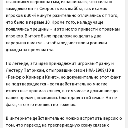
становился шероховатым, изнашивался, что сильно
замедляло матч. Скорость как шайбы, так и самих
игроков к 30-й минуте разительно отличались от того,
что было в первые 10. Кроме того, на льду чаще
появлялись трещины – и это могло привести к травмам
игроков. В итоге было предложено делать два
перерыва в матче – чтобы лед чистили и ровняли
дважды за время матча.
По легенде, эта идея принадлежит игрокам Фрэнку и
Лестеру Патрикам, отыгравшим сезон НХА-1909/10 в
«Ренфрю Кримери Кингс», но документально этот факт
не подтверждается – хотя действительно многие
известные правила хоккея, в том числе и дожившие до
наших времен, появились благодаря этой семье. Но не
факт, что это новшество тоже их.
В интернете действительно можно встретить версию о
том, что переход на трехпериодную схему связан с