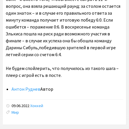
вопрос, она взяла решающий раунд: за столом остается
один знаток – и в случае его правильного ответа за
минуту команда получает итоговую победу 6:0. Если
ошибется – поражение 0:6. В воскресенье команда
Элькиса пошла на риск ради возможного участия в
финале – в случае их успеха она бы обошла команду
Дарины Сибуль,победившую зрителей в первой игре
летней серии со счетом 6:4.
Не будем спойлерить, что получилось из такого шага –
плеер с игрой есть в посте.
Антон Руднев
Автор
09.06.2022
Хоккей
Tags:
Мир