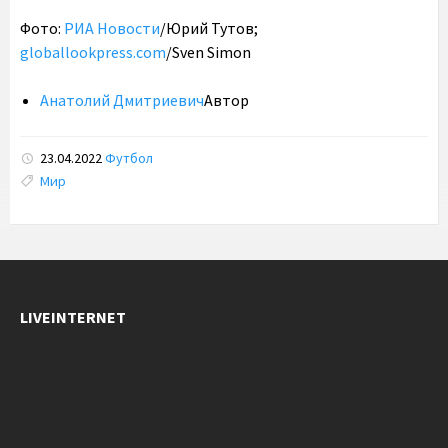
Фото:
РИА Новости
/Юрий Тутов;
globallookpress.com
/Sven Simon
Анатолий Дмитриевич
Автор
23.04.2022
Футбол
Tags:
Мир
LIVEINTERNET