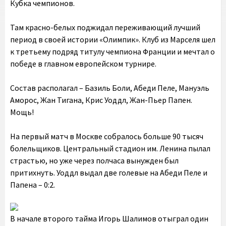
Кубка чемпионов.
Там красно-белых поджидал переживающий лучший
период в своей истории «Олимпик». Клуб из Марселя шел
к третьему подряд титулу чемпиона Франции и мечтал о
победе в главном европейском турнире.
Состав располагал – Базиль Боли, Абеди Пеле, Мануэль
Аморос, Жан Тигана, Крис Уоддл, Жан-Пьер Папен.
Мощь!
На первый матч в Москве собралось больше 90 тысяч
болельщиков. Центральный стадион им. Ленина пылал
страстью, но уже через полчаса вынужден был
притихнуть. Уоддл выдал две голевые на Абеди Пеле и
Папена – 0:2.
В начале второго тайма Игорь Шалимов отыграл один