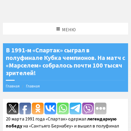
МЕНЮ
В 1991-м «Спартак» сыграл в
полуфинале Кубка чемпионов. На матч с
«Марселем» собралось почти 100 тысяч
зрителей!
Главная
Главная
20 марта 1991 года «Спартак» одержал
легендарную
победу
на «Сантьяго Бернабеу» и вышел в полуфинал