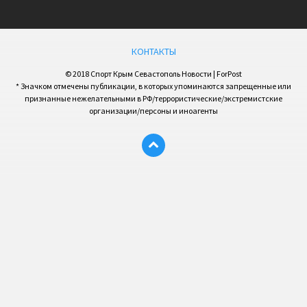
КОНТАКТЫ
© 2018 Спорт Крым Севастополь Новости | ForPost
* Значком отмечены публикации, в которых упоминаются запрещенные или
признанные нежелательными в РФ/террористические/экстремистские
организации/персоны и иноагенты