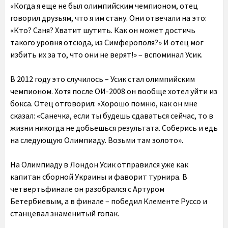
«Когда я еще не был олимпийским чемпионом, отец
говорил друзьям, что я им стану. Они отвечали на это:
«Кто? Саня? Хватит шутить. Как он может достичь
такого уровня отсюда, из Симферополя?» И отец мог
избить их за то, что они не верят!» – вспоминал Усик.
В 2012 году это случилось – Усик стал олимпийским
чемпионом. Хотя после ОИ-2008 он вообще хотел уйти из
бокса. Отец отговорил: «Хорошо помню, как он мне
сказал: «Санечка, если ты будешь сдаваться сейчас, то в
жизни никогда не добьешься результата. Соберись и едь
на следующую Олимпиаду. Возьми там золото».
На Олимпиаду в Лондон Усик отправился уже как
капитан сборной Украины и фаворит турнира. В
четвертьфинале он разобрался с Артуром
Бетербиевым, а в финале – победил Клементе Руссо и
станцевал знаменитый гопак.