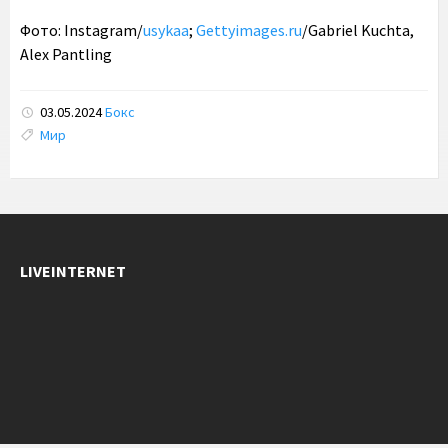
Фото: Instagram/
usykaa
;
Gettyimages.ru
/Gabriel Kuchta,
Alex Pantling
03.05.2024
Бокс
Tags:
Мир
LIVEINTERNET