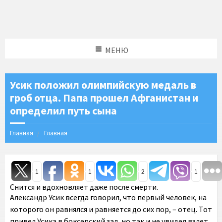
МЕНЮ
Усик положил олимпийскую медаль в
гроб отца. Папа прошел Афганистан и
определил путь сына
Главная
Главная
1
1
2
1
Снится и вдохновляет даже после смерти.
Александр Усик всегда говорил, что первый человек, на
которого он равнялся и равняется до сих пор, – отец. Тот
привел Усика в боксерский зал, но так и не увидел взлет