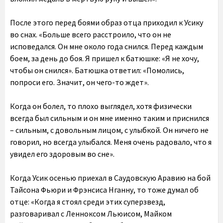
После этого перед боями образ отца приходил к Усику
во снах. «Больше всего расстроило, что он не
исповедался. Он мне около года снился. Перед каждым
боем, за день до боя. Я пришел к батюшке: «Я не хочу,
чтобы он снился». Батюшка ответил: «Помолись,
попроси его. Значит, он чего-то ждет».
Когда он болел, то плохо выглядел, хотя физически
всегда был сильным и он мне именно таким и приснился
– сильным, с довольным лицом, с улыбкой. Он ничего не
говорил, но всегда улыбался. Меня очень радовало, что я
увидел его здоровым во сне».
Когда Усик осенью приехал в Саудовскую Аравию на бой
Тайсона Фьюри и Фрэнсиса Нганну, то тоже думал об
отце: «Когда я стоял среди этих суперзвезд,
разговаривал с Ленноксом Льюисом, Майком