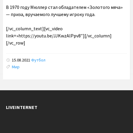
В 1970 году Мюллер стал обладателем «Золотого мяча»
— приза, вручаемого лучшему игроку года.
[/vc_column_text][vc_video
link=»https://youtu.be/JJKwzAlPpv8″][/vc_column]
[/vc_row]
15.08.2021
Футбол
Tags:
Мир
LIVEINTERNET