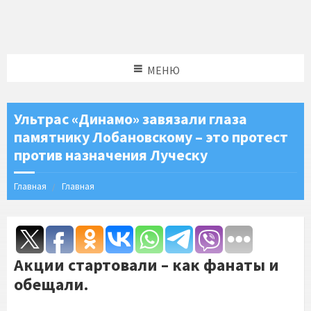
МЕНЮ
Ультрас «Динамо» завязали глаза
памятнику Лобановскому – это протест
против назначения Луческу
Главная
Главная
Акции стартовали – как фанаты и
обещали.