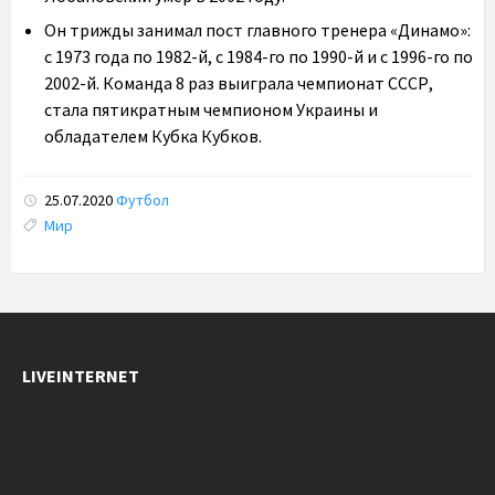
Он трижды занимал пост главного тренера «Динамо»:
с 1973 года по 1982-й, с 1984-го по 1990-й и с 1996-го по
2002-й. Команда 8 раз выиграла чемпионат СССР,
стала пятикратным чемпионом Украины и
обладателем Кубка Кубков.
25.07.2020
Футбол
Tags:
Мир
LIVEINTERNET