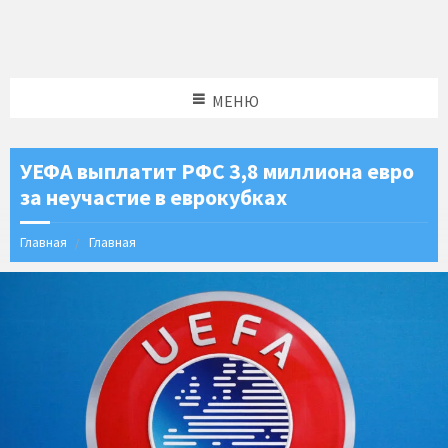
МЕНЮ
УЕФА выплатит РФС 3,8 миллиона евро
за неучастие в еврокубках
Главная
Главная