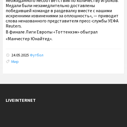
неожиданного несоответствия по количеству игроков.
Медали были незамедлительно доставлены
победившей команде в раздевалку вместе с нашими
искренними извинениями за оплошность», — приводит
слова неназванного представителя пресс-службы УЕФА
Reuters.
В финале Лиги Европы «Тоттенхэм» обыграл
«Манчестер Юнайтед».
24.05.2025
Футбол
Tags:
Мир
LIVEINTERNET