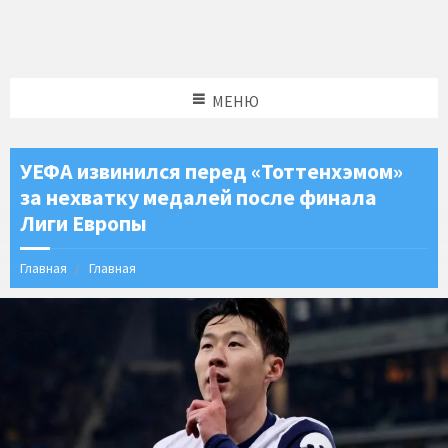
МЕНЮ
УЕФА извинился перед «Тоттенхэмом»
за нехватку медалей после финала
Лиги Европы
Главная
Главная