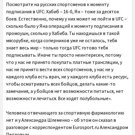
Посмотрите на русских спортсменов к моменту
подписания в UFC: Хабиб – 16-0, Ян – тоже за десяток
боев. Естественно, почему у них может не пойти в UFC –
сколько было у Яна операций к моменту подписания в
промоушн, сколько у Хабиба. Ты находишься в такой
мясорубке, когда соперников уже не осталось, тебя
знает весь мир – только тогда UFC готово тебя
подписывать. Иначе ты просто неинтересен, потому
что у нас не принято покупать платные трансляции, у
нас не принято вести всех спортсменов, у нас не у
каждого клуба есть врач, не у каждого клуба есть ресурс,
чтобы осматривать всех бойцов, делать какие-то
замечания, а у бойцов нет возможности питаться, нет
возможности лечиться. Все ходят полубольные».
Человека отвечающего за спортивную фармакологию
нет и у Александра Шлеменко – об этом он сказал в
разговоре с корреспондентом Eurosport.ru Александром
Петровым.