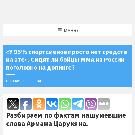
МЕНЮ
«У 95% спортсменов просто нет средств
на это». Сидят ли бойцы ММА из России
поголовно на допинге?
Главная
Главная
Разбираем по фактам нашумевшие
слова Армана Царукяна.