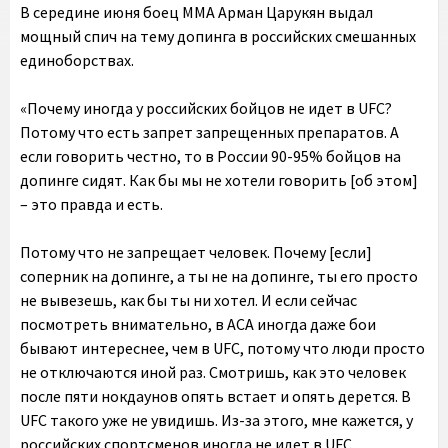
В середине июня боец ММА Арман Царукян выдал
мощный спич на тему допинга в российских смешанных
единоборствах.
«Почему иногда у российских бойцов не идет в UFC?
Потому что есть запрет запрещенных препаратов. А
если говорить честно, то в России 90-95% бойцов на
допинге сидят. Как бы мы не хотели говорить [об этом]
– это правда и есть.
Потому что не запрещает человек. Почему [если]
соперник на допинге, а ты не на допинге, ты его просто
не вывезешь, как бы ты ни хотел. И если сейчас
посмотреть внимательно, в ACA иногда даже бои
бывают интереснее, чем в UFC, потому что люди просто
не отключаются иной раз. Смотришь, как это человек
после пяти нокдаунов опять встает и опять дерется. В
UFC такого уже не увидишь. Из-за этого, мне кажется, у
российских спортсменов иногда не идет в UFC.