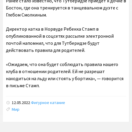
Ранее стало известно, что Тутберидзе приедет к дочке в
Бостон, где она тренируется в танцевальном дуэте с
Глебом Смолкиным.
Директор катка в Норвуде Ребекка Стамп в
опубликованной в соцсетях рассылке электронной
почтой напомнил, что для Тутберидзе будут
действовать правила для родителей.
«Ожидаем, что она будет соблюдать правила нашего
клуба в отношении родителей. Ей не разрешат
находиться на льду или стоять у бортика», — говорится
в письме Стамп.
12.05.2022
Фигурное катание
Tags:
Мир