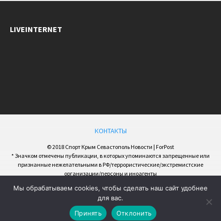
LIVEINTERNET
КОНТАКТЫ
© 2018 Спорт Крым Севастополь Новости | ForPost
* Значком отмечены публикации, в которых упоминаются запрещенные или
признанные нежелательными в РФ/террористические/экстремистские
организации/персоны и иноагенты
Мы обрабатываем cookies, чтобы сделать наш сайт удобнее
для вас.
Принять
Отклонить