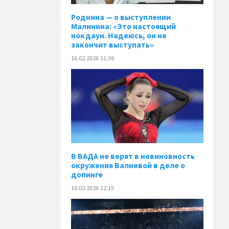
Роднина — о выступлении
Малинина: «Это настоящий
нокдаун. Надеюсь, он не
закончит выступать»
16.02.2026 11:38
В ВАДА не верят в невиновность
окружения Валиевой в деле о
допинге
10.02.2026 12:15