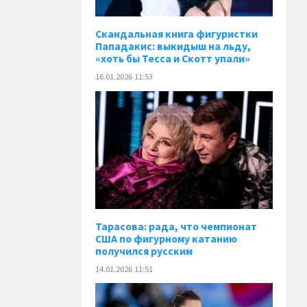
Скандальная книга фигуристки
Пападакис: выкидыш на льду,
«хоть бы Тесса и Скотт упали»
16.01.2026 11:53
Тарасова: рада, что чемпионат
США по фигурному катанию
получился русским
14.01.2026 11:51