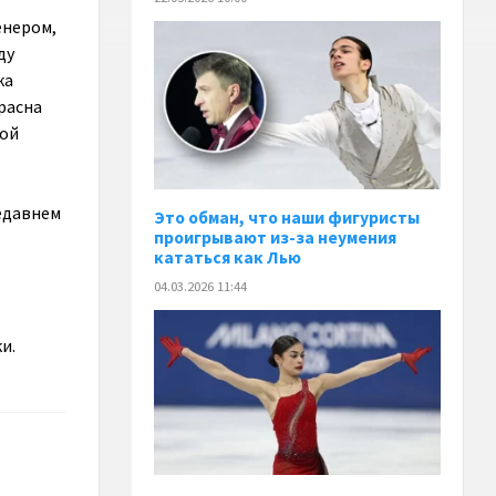
енером,
ду
ка
расна
рой
недавнем
Это обман, что наши фигуристы
проигрывают из-за неумения
кататься как Лью
04.03.2026 11:44
и.