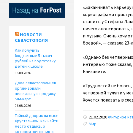
«Заканчивать карьеру 
хореографами приступа
ставить у Стефана Ламб
ничего анонсировать, 
НОВОСТИ
и музыка. Очень хочу о
СЕВАСТОПОЛЯ
боевой», — сказала 23
Как получить
бюджетные 5 тысяч
«Однако без четверных
рублей на подготовку
интервью тоже сказал,
детей к школе
Елизавете.
06.08.2026
Двое севастопольцев
«Трудностей не боюсь,
организовали
четверной тулуп и у ме
нелегальную продажу
SIM-карт
Хочется показать в сл
06.08.2026
Тайный дворик на мысе
21.02.2020
Фигурное ка
Хрустальном: как найти
Tags:
Мир
место отдыха, о
котором почти никто