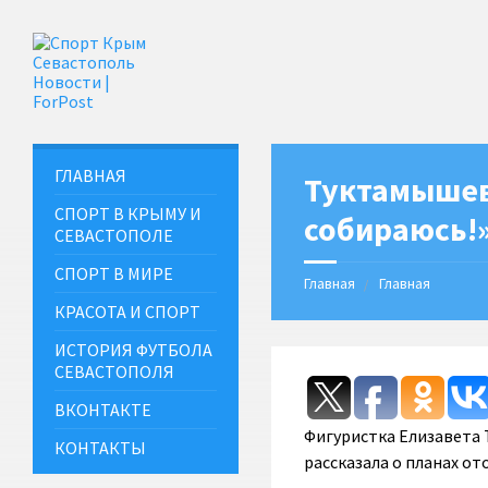
ГЛАВНАЯ
Туктамышев
СПОРТ В КРЫМУ И
собираюсь!
СЕВАСТОПОЛЕ
СПОРТ В МИРЕ
Главная
Главная
КРАСОТА И СПОРТ
ИСТОРИЯ ФУТБОЛА
СЕВАСТОПОЛЯ
ВКОНТАКТЕ
Фигуристка Елизавета 
КОНТАКТЫ
рассказала о планах от