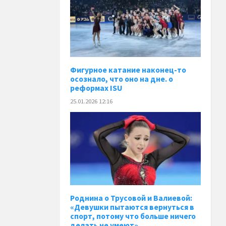
Фигурное катание наконец-то
осознало, что оно на дне. о
реформах ISU
25.01.2026 12:16
Роднина о Трусовой и Валиевой:
«Девушки пытаются вернуться в
спорт, потому что больше ничего
делать не умеют»