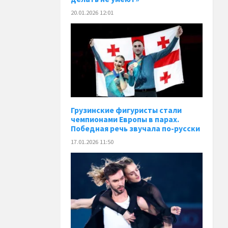
20.01.2026 12:01
Грузинские фигуристы стали
чемпионами Европы в парах.
Победная речь звучала по-русски
17.01.2026 11:50