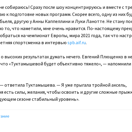
не собираюсь! Сразу после шоу концентрируюсь и вместе с тр
ю к подготовке новых программ. Скорее всего, одну из них бу
ьеля, другую у Анны Каппеллини и Луки Ланотте. Не стану по
но то, что наметили, мне очень нравится. По-настоящему прек
тобраться на чемпионат Европы, мира 2021 года, так что наст
-летняя спортсменка в интервью
spb.aif.ru
.
 о высоких результатах думать нечего. Евгений Плющенко в 
 что «Туктамышевой будет объективно тяжело», — напомнили
 — ответила Туктамышева. — Я уже прыгала тройной аксель,
ня есть силы, желания, чтобы освоить и другие сложные прыжк
едующем сезоне стабильный уровень».
тание