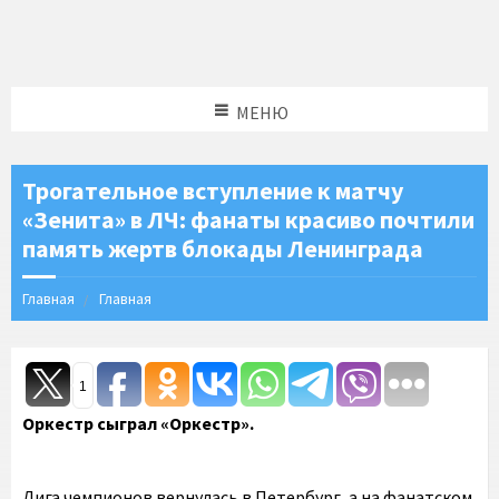
МЕНЮ
Трогательное вступление к матчу
«Зенита» в ЛЧ: фанаты красиво почтили
память жертв блокады Ленинграда
Главная
Главная
1
Оркестр сыграл «Оркестр».
Лига чемпионов вернулась в Петербург, а на фанатском