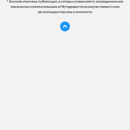
* Значком отмечены публикации, в которых упоминаются запрещенные или
признанные нежелательными в РФ/террористические/экстремистские
организации/персоны и иноагенты