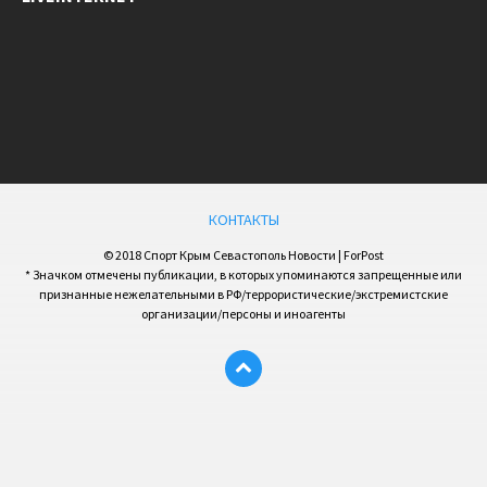
КОНТАКТЫ
© 2018 Спорт Крым Севастополь Новости | ForPost
* Значком отмечены публикации, в которых упоминаются запрещенные или
признанные нежелательными в РФ/террористические/экстремистские
организации/персоны и иноагенты