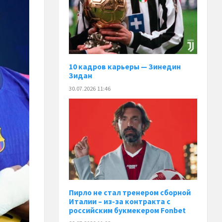
10 кадров карьеры — Зинедин
Зидан
30.07.2026 11:46
Пирло не стал тренером сборной
Италии – из-за контракта с
российским букмекером Fonbet