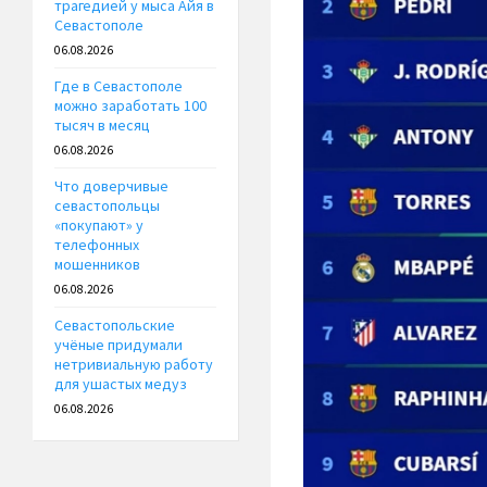
трагедией у мыса Айя в
Севастополе
06.08.2026
Где в Севастополе
можно заработать 100
тысяч в месяц
06.08.2026
Что доверчивые
севастопольцы
«покупают» у
телефонных
мошенников
06.08.2026
Севастопольские
учёные придумали
нетривиальную работу
для ушастых медуз
06.08.2026