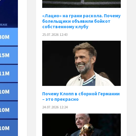
«Лацио» на грани раскола. Почему
болельщики объявили бойкот
собственному клубу
25.07.2026 12:43
Почему Клопп в сборной Германии
– это прекрасно
24.07.2026 12:24