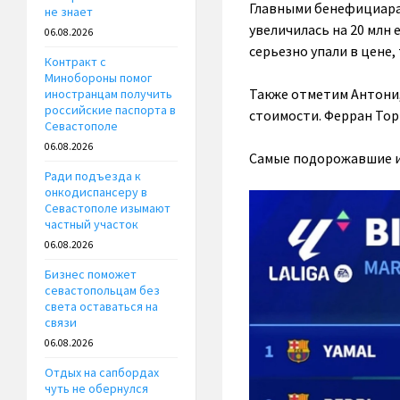
Главными бенефициарам
не знает
увеличилась на 20 млн
06.08.2026
серьезно упали в цене,
Контракт с
Минобороны помог
Также отметим Антони,
иностранцам получить
российские паспорта в
стоимости. Ферран Торр
Севастополе
06.08.2026
Самые подорожавшие иг
Ради подъезда к
онкодиспансеру в
Севастополе изымают
частный участок
06.08.2026
Бизнес поможет
севастопольцам без
света оставаться на
связи
06.08.2026
Отдых на сапбордах
чуть не обернулся