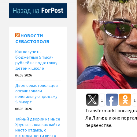
НОВОСТИ
СЕВАСТОПОЛЯ
Как получить
бюджетные 5 тысяч
рублей на подготовку
детей к школе
06.08.2026
Двое севастопольцев
организовали
нелегальную продажу
1
1
SIM-карт
06.08.2026
Transfermarkt последн
Ла Лиги: в июне порта
Тайный дворик на мысе
Хрустальном: как найти
первенстве.
место отдыха, о
котором почти никто