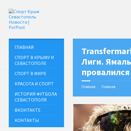
ГЛАВНАЯ
Transfermar
СПОРТ В КРЫМУ И
Лиги. Ямаль
СЕВАСТОПОЛЕ
провалился
СПОРТ В МИРЕ
КРАСОТА И СПОРТ
Главная
Главная
ИСТОРИЯ ФУТБОЛА
СЕВАСТОПОЛЯ
ВКОНТАКТЕ
КОНТАКТЫ