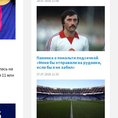
28.07.2026 11:08
Паненка o пенальти подсечкой
«Меня бы отправили на рудники,
если бы я не забил»
лась на
27.07.2026 11:25
 11 млн