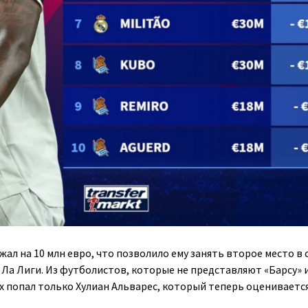
л на 10 млн евро, что позволило ему занять второе место в 
Ла Лиги. Из футболистов, которые не представляют «Барсу» и
х попал только Хулиан Альварес, который теперь оценивается