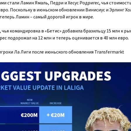
и стали Ламин Ямаль, Педри и Хесус Родригес, чья стоимост
 евро. Поскольку в июньском обновлении Винисиус и Эрлинг Х
 теперь Ламин – самый дорогой игрок в мире.
 чья командировка в «Бетис» добавила бразильцу 15 млн к р
ес подорожал на 12 млн и теперь оценивается в 40 млн евро.
роки Ла Лиги после июньского обновления Transfermarkt