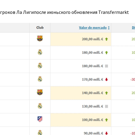
игроков Ла Лиги
после июньского обновления Transfermarkt