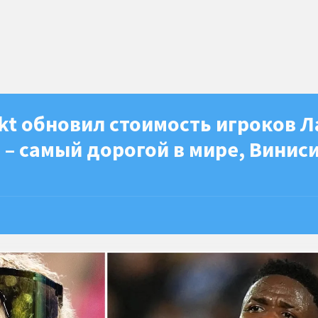
kt обновил стоимость игроков Л
 – самый дорогой в мире, Винис