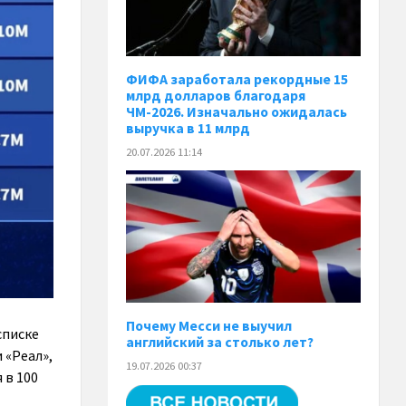
ФИФА заработала рекордные 15
млрд долларов благодаря
ЧМ-2026. Изначально ожидалась
выручка в 11 млрд
20.07.2026 11:14
Почему Месси не выучил
списке
английский за столько лет?
 «Реал»,
19.07.2026 00:37
 в 100