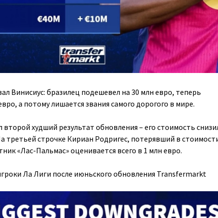
ал Винисиус: бразилец подешевел на 30 млн евро, теперь
евро, а потому лишается звания самого дорогого в мире.
л второй худший результат обновления – его стоимость снизи
 На третьей строчке Кириан Родригес, потерявший в стоимости
ник «Лас-Пальмас» оценивается всего в 1 млн евро.
игроки Ла Лиги после июньского обновления Transfermarkt