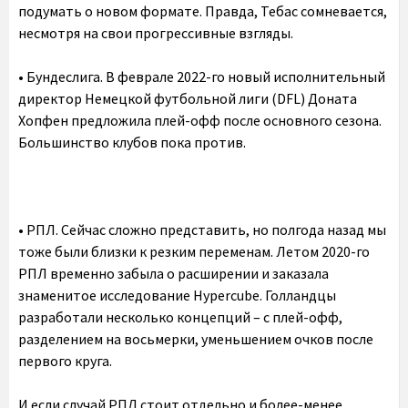
подумать о новом формате. Правда, Тебас сомневается,
несмотря на свои прогрессивные взгляды.
• Бундеслига. В феврале 2022-го новый исполнительный
директор Немецкой футбольной лиги (DFL) Доната
Хопфен предложила плей-офф после основного сезона.
Большинство клубов пока против.
• РПЛ. Сейчас сложно представить, но полгода назад мы
тоже были близки к резким переменам. Летом 2020-го
РПЛ временно забыла о расширении и заказала
знаменитое исследование Hypercube. Голландцы
разработали несколько концепций – с плей-офф,
разделением на восьмерки, уменьшением очков после
первого круга.
И если случай РПЛ стоит отдельно и более-менее