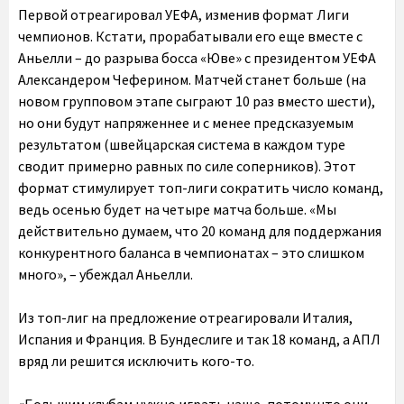
Первой отреагировал УЕФА, изменив формат Лиги
чемпионов. Кстати, прорабатывали его еще вместе с
Аньелли – до разрыва босса «Юве» с президентом УЕФА
Александером Чеферином. Матчей станет больше (на
новом групповом этапе сыграют 10 раз вместо шести),
но они будут напряженнее и с менее предсказуемым
результатом (швейцарская система в каждом туре
сводит примерно равных по силе соперников). Этот
формат стимулирует топ-лиги сократить число команд,
ведь осенью будет на четыре матча больше. «Мы
действительно думаем, что 20 команд для поддержания
конкурентного баланса в чемпионатах – это слишком
много», – убеждал Аньелли.
Из топ-лиг на предложение отреагировали Италия,
Испания и Франция. В Бундеслиге и так 18 команд, а АПЛ
вряд ли решится исключить кого-то.