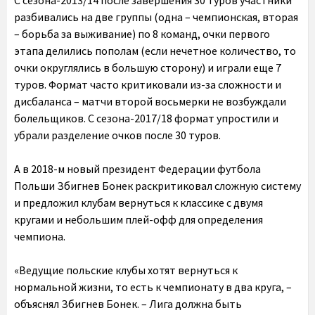
С сезона-2013/14 после завершения 30 туров участники
разбивались на две группы (одна – чемпионская, вторая
– борьба за выживание) по 8 команд, очки первого
этапа делились пополам (если нечетное количество, то
очки округлялись в большую сторону) и играли еще 7
туров. Формат часто критиковали из-за сложности и
дисбаланса – матчи второй восьмерки не возбуждали
болельщиков. С сезона-2017/18 формат упростили и
убрали разделение очков после 30 туров.
А в 2018-м новый президент Федерации футбола
Польши Збигнев Бонек раскритиковал сложную систему
и предложил клубам вернуться к классике с двумя
кругами и небольшим плей-офф для определения
чемпиона.
«Ведущие польские клубы хотят вернуться к
нормальной жизни, то есть к чемпионату в два круга, –
объяснял Збигнев Бонек. – Лига должна быть