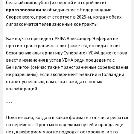
бельгийских клубов (из первой и второй лиги)
проголосовали
за объединение с Нидерландами.
Скорее всего, проект стартует в 2025-м, когда у обеих
лиг закончатся телевизионные контракты.
Важно, что президент УЕФА Александер Чеферин не
против трансграничных лиг (кажется, он видит в них
безопасную альтернативу Суперлиге). УЕФА даже готова
внести изменения в устав УЕФА ради прецедента с
БеНилигой (сейчас такие трансграничные соревнования
не разрешены). Если эксперимент Бельгии и Голландии
станет успешным, нам стоит ожидать новых
коллабораций.
***
Пока не ясно, когда и в каком формате топ-лиги решатся
на перемены. Простых и надежных путей и правда еще
нет, к реформам многие подходят осторожно, и это