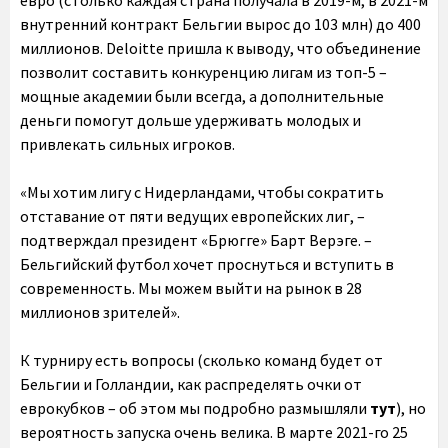
евро (столько каждая страна получала в 2019-м, в 2021-м
внутренний контракт Бельгии вырос до 103 млн) до 400
миллионов. Deloitte пришла к выводу, что объединение
позволит составить конкуренцию лигам из топ-5 –
мощные академии были всегда, а дополнительные
деньги помогут дольше удерживать молодых и
привлекать сильных игроков.
«Мы хотим лигу с Нидерландами, чтобы сократить
отставание от пяти ведущих европейских лиг, –
подтверждал президент «Брюгге» Барт Верэге. –
Бельгийский футбол хочет проснуться и вступить в
современность. Мы можем выйти на рынок в 28
миллионов зрителей».
К турниру есть вопросы (сколько команд будет от
Бельгии и Голландии, как распределять очки от
еврокубков – об этом мы подробно размышляли
тут
), но
вероятность запуска очень велика. В марте 2021-го 25