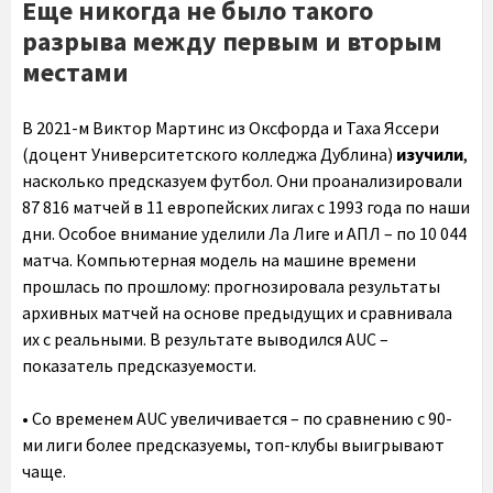
Еще никогда не было такого
разрыва между первым и вторым
местами
В 2021-м Виктор Мартинс из Оксфорда и Таха Яссери
(доцент Университетского колледжа Дублина)
изучили
,
насколько предсказуем футбол. Они проанализировали
87 816 матчей в 11 европейских лигах с 1993 года по наши
дни. Особое внимание уделили Ла Лиге и АПЛ – по 10 044
матча. Компьютерная модель на машине времени
прошлась по прошлому: прогнозировала результаты
архивных матчей на основе предыдущих и сравнивала
их с реальными. В результате выводился AUC –
показатель предсказуемости.
• Со временем AUC увеличивается – по сравнению с 90-
ми лиги более предсказуемы, топ-клубы выигрывают
чаще.