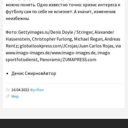
можно понять. Одно известно точно: кризис интереса к
футболу сам по себе не исчезнет. А значит, изменения
неизбежны.
Фото: Gettyimages.ru/Denis Doyle / Stringer, Alexander
Hassenstein, Christopher Furlong, Michael Regan, Andreas
Rentz; globallookpress.com/JCrojas/Juan Carlos Rojas, via
www.imago-images.de/www.imago-images.de, imago
sportfotodienst, Panoramic/ZUMAPRESS.com
Денис Смирнов
Автор
16.04.2022
Футбол
Tags:
Мир