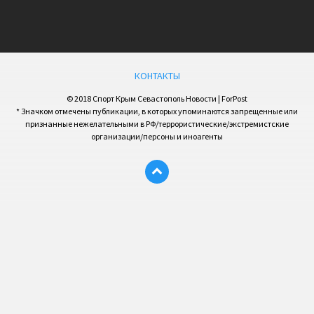
КОНТАКТЫ
© 2018 Спорт Крым Севастополь Новости | ForPost
* Значком отмечены публикации, в которых упоминаются запрещенные или
признанные нежелательными в РФ/террористические/экстремистские
организации/персоны и иноагенты