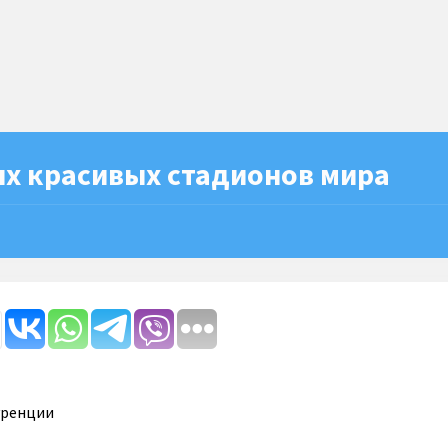
ых красивых стадионов мира
куренции