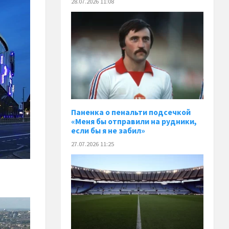
28.07.2026 11:08
Паненка o пенальти подсечкой
«Меня бы отправили на рудники,
если бы я не забил»
27.07.2026 11:25