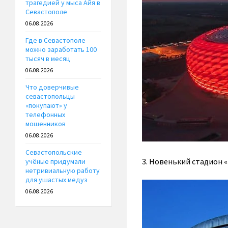
трагедией у мыса Айя в
Севастополе
06.08.2026
Где в Севастополе
можно заработать 100
тысяч в месяц
06.08.2026
Что доверчивые
севастопольцы
«покупают» у
телефонных
мошенников
06.08.2026
Севастопольские
3. Новенький стадион 
учёные придумали
нетривиальную работу
для ушастых медуз
06.08.2026