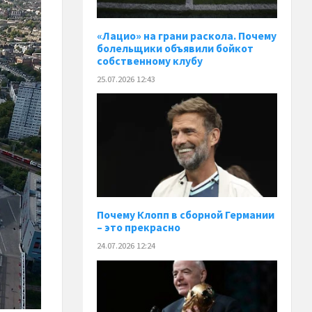
«Лацио» на грани раскола. Почему
болельщики объявили бойкот
собственному клубу
25.07.2026 12:43
Почему Клопп в сборной Германии
– это прекрасно
24.07.2026 12:24