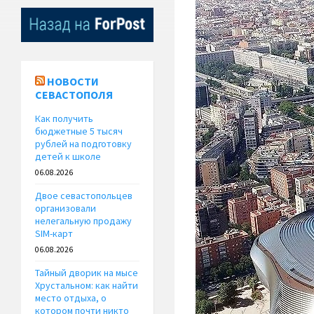
НОВОСТИ
СЕВАСТОПОЛЯ
Как получить
бюджетные 5 тысяч
рублей на подготовку
детей к школе
06.08.2026
Двое севастопольцев
организовали
нелегальную продажу
SIM-карт
06.08.2026
Тайный дворик на мысе
Хрустальном: как найти
место отдыха, о
котором почти никто