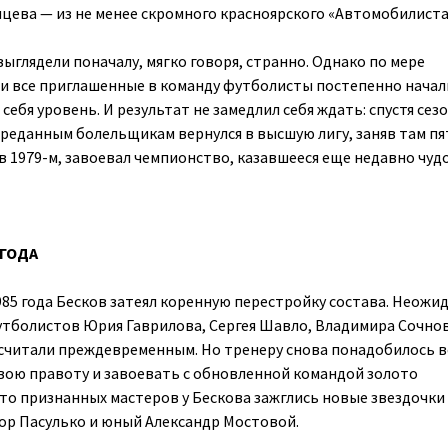
нцева — из не менее скромного красноярского «Автомобилис
ыглядели поначалу, мягко говоря, странно. Однако по мере
и все приглашенные в команду футболисты постепенно начал
себя уровень. И результат не замедлил себя ждать: спустя сез
преданным болельщикам вернулся в высшую лигу, заняв там пя
, в 1979-м, завоевал чемпионство, казавшееся еще недавно чуд
 ГОДА
985 года Бесков затеял коренную перестройку состава. Неожи
утболистов Юрия Гаврилова, Сергея Шавло, Владимира Сочно
читали преждевременным. Но тренеру снова понадобилось в
свою правоту и завоевать с обновленной командой золото
то признанных мастеров у Бескова зажглись новые звездочки
ор Пасулько и юный Александр Мостовой.