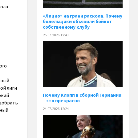
бола
«Лацио» на грани раскола. Почему
болельщики объявили бойкот
собственному клубу
25.07.2026 12:43
ого
овый
рой лиги
окий
Почему Клопп в сборной Германии
– это прекрасно
одобрать
24.07.2026 12:24
ьный