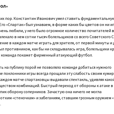
БОЛ»
сих пор. Константин Иванович умел ставить фундаментальную
го «Спартак» был узнаваем, в форме каких бы цветов он ни иг
чень любили, у него было огромное количество почитателей 
влекало в нем сотни тысяч болельщиков со всего Советского 
ение в каждом матче играть для зрителя, от первой минуты и 
был противником, как бы ни складывалась игра, болельщики к
их команда покажет фирменный атакующий футбол.
ь на публику порой не позволяло команде добиться нужного
ые поклонники игры всегда прощали эту слабость своим кумир
каждом матче спартаковцы выдавали спектакль, удивляя како
ществом комбинаций. Быстрый переход от обороны к атаке в
упик оборону соперников. Зачастую она ничего не могла
тким «стеночкам» и забеганиям, ставшим грозным оружием «
.