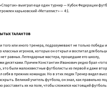
й «Спартак» выиграл еще один турнир — Кубок Федерации фут
громлен харьковский «Металлист» — 4:1.
РЫТЫХ ТАЛАНТОВ
ии того или иного тренера, подразумевают не только победы и
во классных игроков, которых он открыл и воспитал для больш
у нет равных. Легендарные мастера, прошедшие его школу,
ми десятками. Причем Константин Иванович редко брал «гот
о, это были малоизвестные футболисты из первой и даже вто
ил себя в прежних командах. Но в этих людях Тренер видел выс
аскрыть. Великий учитель футбола, он знал, как правильно п
но расставить их на поле, чтобы сложился настоящий футбол