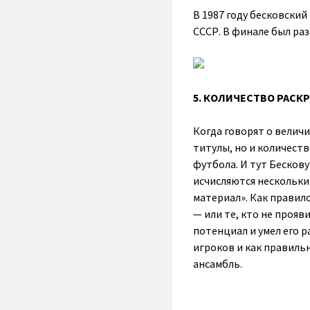
В 1987 году бесковски
СССР. В финале был раз
5. КОЛИЧЕСТВО РАСК
Когда говорят о велич
титулы, но и количест
футбола. И тут Бесков
исчисляются нескольки
материал». Как правил
— или те, кто не прояв
потенциал и умел его р
игроков и как правиль
ансамбль.