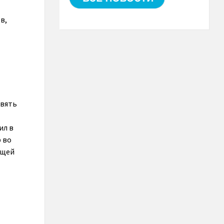
в,
евять
ил в
р во
ющей