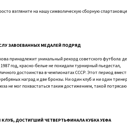
Просто взгляните на нашу символическую сборную спартаковце
ЧИСЛУ ЗАВОЕВАННЫХ МЕДАЛЕЙ ПОДРЯД
кова принадлежит уникальный рекорд советского футбола: д
по 1987 год, красно-белые не покидали турнирный пьедестал,
личного достоинства в чемпионатах СССР. Этот период вмест
серебряных наград и две бронзы. Ни один клуб и ни один трене
юза не мог похвастаться таким достижением, такой потряса
Й КЛУБ, ДОСТИГШИЙ ЧЕТВЕРТЬФИНАЛА КУБКА УЕФА