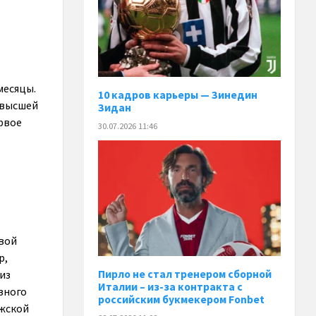
месяцы.
10 кадров карьеры — Зинедин
 высшей
Зидан
ервое
30.07.2026 11:46
рвой
р,
Пирло не стал тренером сборной
из
Италии – из-за контракта с
зного
российским букмекером Fonbet
ижской