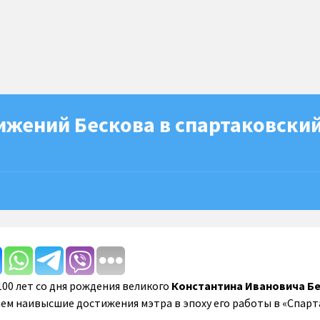
ижений Бескова в спартаковски
100 лет со дня рождения великого
Константина Ивановича Б
аем наивысшие достижения мэтра в эпоху его работы в «Спарт