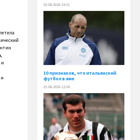
02.08.2026 14:31
летела
рический
антин
а
,
 и
10 признаков, что итальянский
 и
футбол в яме
01.08.2026 12:38