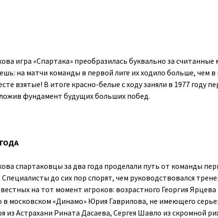
ова игра «Спартака» преобразилась буквально за считанные 
шь: на матчи команды в первой лиге их ходило больше, чем в
сте взятые! В итоге красно-белые с ходу заняли в 1977 году п
заложив фундамент будущих больших побед.
 ГОДА
ова спартаковцы за два года проделали путь от команды пе
 Специалисты до сих пор спорят, чем руководствовался трене
звестных на тот момент игроков: возрастного Георгия Ярцева 
 в московском «Динамо» Юрия Гаврилова, не имеющего серье
я из Астрахани Рината Дасаева, Сергея Шавло из скромной р