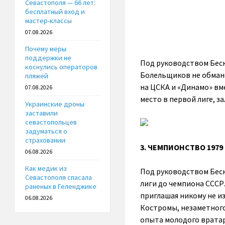
Севастополя — 66 лет:
бесплатный вход и
мастер-классы
07.08.2026
Почему меры
поддержки не
Под руководством Беск
коснулись операторов
Болельщиков не обмане
пляжей
на ЦСКА и «Динамо» вме
07.08.2026
место в первой лиге, 
Украинские дроны
заставили
севастопольцев
задуматься о
страховании
3. ЧЕМПИОНСТВО 1979
06.08.2026
Как медик из
Под руководством Беск
Севастополя спасала
лиги до чемпиона СССР.
раненых в Геленджике
приглашая никому не и
06.08.2026
Костромы, незаметного
опыта молодого вратар