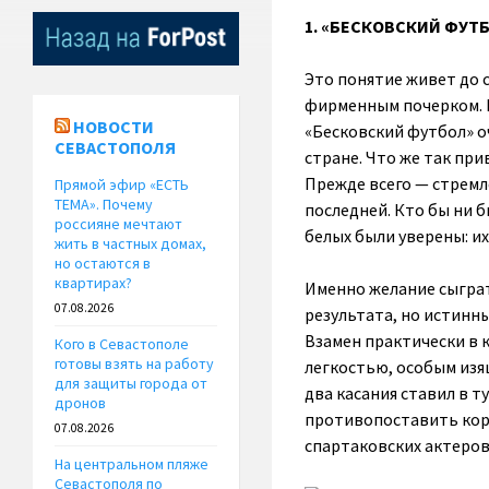
1. «БЕСКОВСКИЙ ФУТ
Это понятие живет до 
фирменным почерком. Е
НОВОСТИ
«Бесковский футбол» о
СЕВАСТОПОЛЯ
стране. Что же так при
Прежде всего — стремл
Прямой эфир «ЕСТЬ
ТЕМА». Почему
последней. Кто бы ни 
россияне мечтают
белых были уверены: 
жить в частных домах,
но остаются в
квартирах?
Именно желание сыграт
07.08.2026
результата, но истинн
Взамен практически в 
Кого в Севастополе
готовы взять на работу
легкостью, особым изя
для защиты города от
два касания ставил в т
дронов
противопоставить коро
07.08.2026
спартаковских актеров
На центральном пляже
Севастополя по