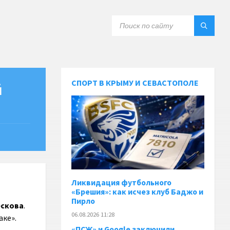
СПОРТ В КРЫМУ И СЕВАСТОПОЛЕ
й
Ликвидация футбольного
«Брешия»: как исчез клуб Баджо и
Пирло
ескова
.
06.08.2026 11:28
аке».
«ПСЖ» и Google заключили