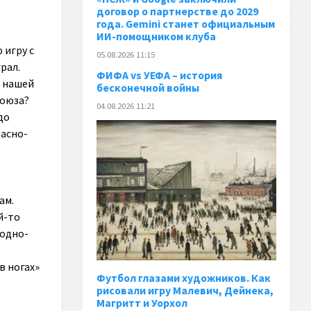
договор о партнерстве до 2029
года. Gemini станет официальным
ИИ-помощником клуба
 игру с
05.08.2026 11:15
рал.
ФИФА vs УЕФА – история
в нашей
бесконечной войны
Союза?
04.08.2026 11:21
до
расно-
ам.
й-то
 одно-
в ногах»
Футбол глазами художников. Как
рисовали игру Малевич, Дейнека,
Магритт и Уорхол