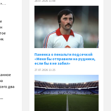
28.07.2026 11:08
та»…
и
он
тое
ом.
Паненка o пенальти подсечкой
«Меня бы отправили на рудники,
если бы я не забил»
27.07.2026 11:25
данное
ва
сего два
 —