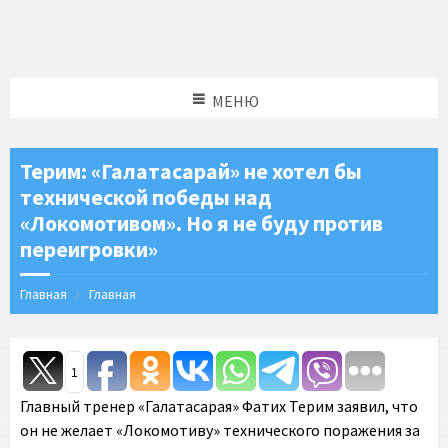
МЕНЮ
Терим: «Галатасарай» не хотел бы
технической победы над
«Локомотивом». Но я не буду против
переигровки»
Главная
Главная
1
Главный тренер «Галатасарая» Фатих Терим заявил, что
он не желает «Локомотиву» технического поражения за