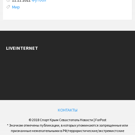
11.11.2021
Футбол
Tags:
Мир
LIVEINTERNET
КОНТАКТЫ
© 2018 Спорт Крым Севастополь Новости | ForPost
* Значком отмечены публикации, в которых упоминаются запрещенные или
признанные нежелательными в РФ/террористические/экстремистские