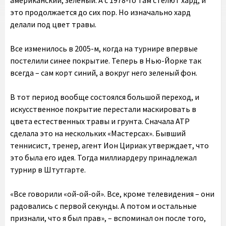
американский, зеленый. А с 1978-го там стелют хард, и
это продолжается до сих пор. Но изначально хард
делали под цвет травы.
Все изменилось в 2005-м, когда на турнире впервые
постелили синее покрытие. Теперь в Нью-Йорке так
всегда – сам корт синий, а вокруг него зеленый фон.
В тот период вообще состоялся большой переход, и
искусственное покрытие перестали маскировать в
цвета естественных травы и грунта. Сначала ATP
сделала это на нескольких «Мастерсах». Бывший
теннисист, тренер, агент Ион Цириак утверждает, что
это была его идея. Тогда миллиардеру принадлежал
турнир в Штутгарте.
«Все говорили «ой-ой-ой». Все, кроме телевидения – они
радовались с первой секунды. А потом и остальные
признали, что я был прав», – вспоминал он после того,