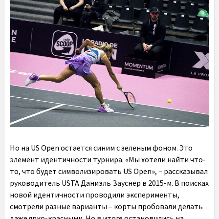
Но на US Open остается синим с зеленым фоном. Это
элемент идентичности турнира. «Мы хотели найти что-
то, что будет символизировать US Open», – рассказывал
руководитель USTA Даниэль Зауснер в 2015-м. В поисках
новой идентичности проводили эксперименты,
смотрели разные варианты – корты пробовали делать
даже ярко-красными. Но в итоге остановились на