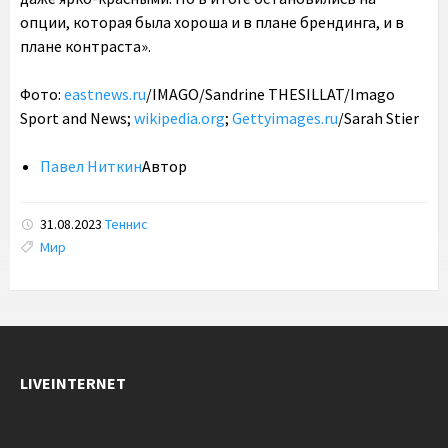
опции, которая была хороша и в плане брендинга, и в
плане контраста».
Фото:
eastnews.ru
/IMAGO/Sandrine THESILLAT/Imago
Sport and News;
wikipedia.org
;
Gettyimages.ru
/Sarah Stier
Павел Ниткин
Автор
31.08.2023
Теннис
Tags:
Мир
LIVEINTERNET