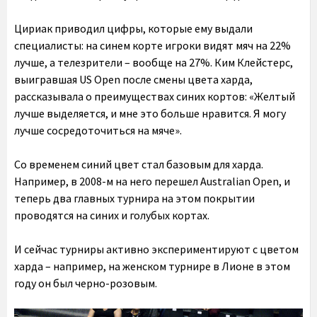
Цириак приводил цифры, которые ему выдали
специалисты: на синем корте игроки видят мяч на 22%
лучше, а телезрители – вообще на 27%. Ким Клейстерс,
выигравшая US Open после смены цвета харда,
рассказывала о преимуществах синих кортов: «Желтый
лучше выделяется, и мне это больше нравится. Я могу
лучше сосредоточиться на мяче».
Со временем синий цвет стал базовым для харда.
Например, в 2008-м на него перешел Australian Open, и
теперь два главных турнира на этом покрытии
проводятся на синих и голубых кортах.
И сейчас турниры активно экспериментируют с цветом
харда – например, на женском турнире в Лионе в этом
году он был черно-розовым.