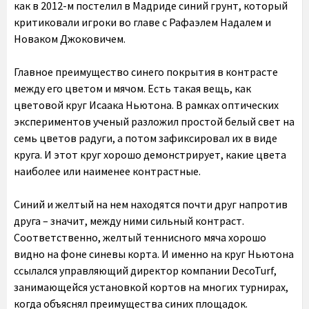
как в 2012-м постелил в Мадриде синий грунт, который
критиковали игроки во главе с Рафаэлем Надалем и
Новаком Джоковичем.
Главное преимущество синего покрытия в контрасте
между его цветом и мячом. Есть такая вещь, как
цветовой круг Исаака Ньютона. В рамках оптических
экспериментов ученый разложил простой белый свет на
семь цветов радуги, а потом зафиксировал их в виде
круга. И этот круг хорошо демонстрирует, какие цвета
наиболее или наименее контрастные.
Синий и желтый на нем находятся почти друг напротив
друга – значит, между ними сильный контраст.
Соответственно, желтый теннисного мяча хорошо
видно на фоне синевы корта. И именно на круг Ньютона
ссылался управляющий директор компании DecoTurf,
занимающейся установкой кортов на многих турнирах,
когда объяснял преимущества синих площадок.