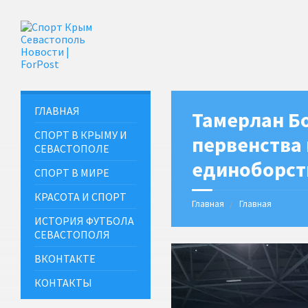
ГЛАВНАЯ
Тамерлан Б
СПОРТ В КРЫМУ И
первенства
СЕВАСТОПОЛЕ
единоборст
СПОРТ В МИРЕ
КРАСОТА И СПОРТ
Главная
Главная
ИСТОРИЯ ФУТБОЛА
СЕВАСТОПОЛЯ
ВКОНТАКТЕ
КОНТАКТЫ