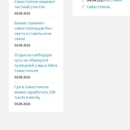
04.04.2025
UFC/ММА
Севастополе изымают
Tags:
Севастополь
частный участок
06.08.2026
Бизнес поможет
севастопольцам без
света оставаться на
связи
06.08.2026
Отдых на сапбордах
чуть не обернулся
трагедией у мыса Айя в
Севастополе
06.08.2026
Где в Севастополе
можно заработать 100
тысяч в месяц
06.08.2026