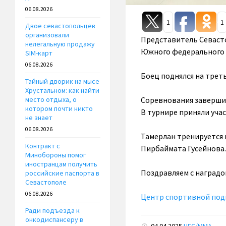
06.08.2026
1
1
Двое севастопольцев
организовали
Представитель Севаст
нелегальную продажу
Южного федерального о
SIM-карт
06.08.2026
Боец поднялся на треть
Тайный дворик на мысе
Хрустальном: как найти
Соревнования завершил
место отдыха, о
котором почти никто
В турнире приняли учас
не знает
06.08.2026
Тамерлан тренируется 
Контракт с
Пирбаймата Гусейнова.
Минобороны помог
иностранцам получить
Поздравляем с наградо
российские паспорта в
Севастополе
06.08.2026
Центр спортивной под
Ради подъезда к
онкодиспансеру в