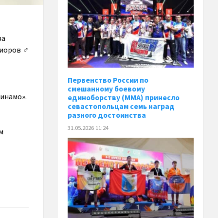
ва
иоров ‍♂
Первенство России по
смешанному боевому
инамо».
единоборству (ММА) принесло
севастопольцам семь наград
разного достоинства
31.05.2026 11:24
м