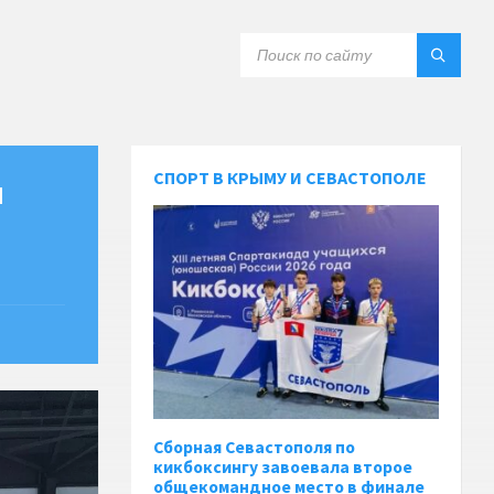
СПОРТ В КРЫМУ И СЕВАСТОПОЛЕ
м
Сборная Севастополя по
кикбоксингу завоевала второе
общекомандное место в финале