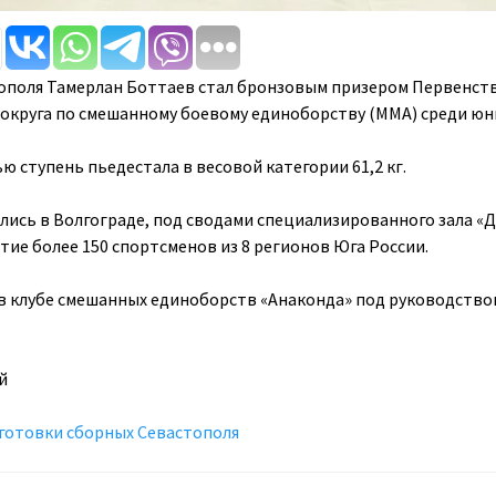
ополя Тамерлан Боттаев стал бронзовым призером Первенст
круга по смешанному боевому единоборству (ММА) среди юн
ю ступень пьедестала в весовой категории 61,2 кг.
ись в Волгограде, под сводами специализированного зала «Д
тие более 150 спортсменов из 8 регионов Юга России.
в клубе смешанных единоборств «Анаконда» под руководство
й
готовки сборных Севастополя