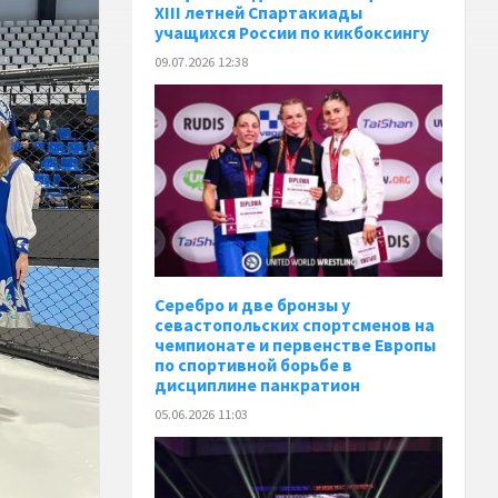
XIII летней Спартакиады
учащихся России по кикбоксингу
09.07.2026 12:38
Серебро и две бронзы у
севастопольских спортсменов на
чемпионате и первенстве Европы
по спортивной борьбе в
дисциплине панкратион
05.06.2026 11:03