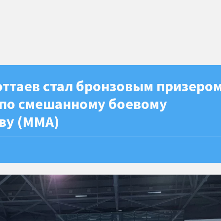
оттаев стал бронзовым призеро
 по смешанному боевому
ву (ММА)