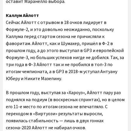
оставит Маранелло выбора.
Каллум Айлотт
Сейчас Айлотт с отрывом в 18 очков лидирует в
Формуле-2, и это довольно неожиданно, поскольку
Каллума перед стартом сезона не причисляли к
фаворитам. Айлотт, как и Шумахер, пришёл в Ф-2 в
прошлом году, а до этого выступал в GP3 и европейской
Формуле-3, но больших успехов нигде не добился. Так, за
три года в Ф-3 Айлотт так и не пробился в топ-3 по
итогам чемпионата, а в GP3 в 2018-м уступал Антуану
Юберу и Никите Мазепину.
В прошлом году, выступая за «Хароуз», Айлотт пару раз
поднялся на подиум (в воскресных спринтах), но в целом
его 11-е место по итогам сезона не впечатляло. С
переходом в «Виртуози» результаты выросли,
появилась стабильность — лишь в двух гонках
сезона-2020 Айлотт не набирал очков.