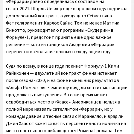
«Феррари» давно определилась с составом на
сезон-2021: Шарль Леклер ещё в прошлом году подписал
долгосрочный контракт, а уходящего Себастьяна
Феттеля заменит Карлос Сайнс. Тем не менее Маттиа
Бинотто, руководителю программы «Скудерии» в
Формуле-1, предстоит принять ещё одно важное
решение — кого из гонщиков Академии «Феррари»
перевести в «Большие призы» в следующем году.
Судя по всему, в конце года покинет Формулу-1 Кими
Райкконен — двухлетний контракт финна истекает
после сезона-2020, и на фоне нынешних результатов
«Альфа Ромео» экс-чемпиону вряд ли хватит мотивации
продолжать выступления. В то же время может
освободиться место в «Хаасе». Американцев нельзя в
полной мере назвать сателлитом «Феррари», но у
команды давние и тесные связи с Маранелло, и вряд ли
Джин Хаас откажется взять перспективного новичка на
место постоянно ошибающегося Ромена Грожана. Тем