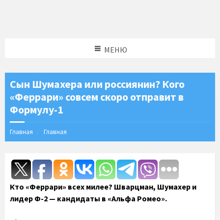
МЕНЮ
Сын Шумахера или россиянин? Кого
«Феррари» совсем скоро отправит в
Формулу-1
Главная
Главная
Кто «Феррари» всех милее? Шварцман, Шумахер и
лидер Ф-2 — кандидаты в «Альфа Ромео».