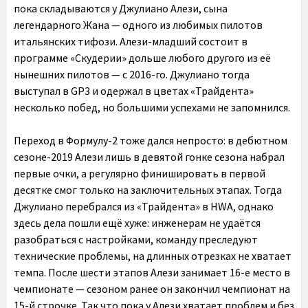
пока складываются у Джулиано Алези, сына
легендарного Жана — одного из любимых пилотов
итальянских тифози. Алези-младший состоит в
программе «Скудерии» дольше любого другого из её
нынешних пилотов — с 2016-го. Джулиано тогда
выступал в GP3 и одержал в цветах «Трайдента»
несколько побед, но большими успехами не запомнился.
Переход в Формулу-2 тоже дался непросто: в дебютном
сезоне-2019 Алези лишь в девятой гонке сезона набрал
первые очки, а регулярно финишировать в первой
десятке смог только на заключительных этапах. Тогда
Джулиано перебрался из «Трайдента» в HWA, однако
здесь дела пошли ещё хуже: инженерам не удаётся
разобраться с настройками, команду преследуют
технические проблемы, на длинных отрезках не хватает
темпа. После шести этапов Алези занимает 16-е место в
чемпионате — сезоном ранее он закончил чемпионат на
15-й строчке. Так что пока у Алези хватает проблем и без