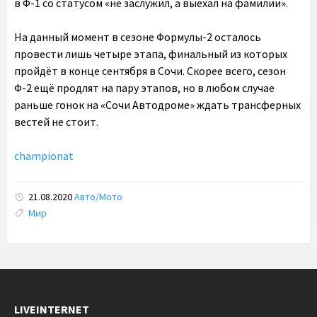
в Ф-1 со статусом «не заслужил, а выехал на фамилии».
На данный момент в сезоне Формулы-2 осталось
провести лишь четыре этапа, финальный из которых
пройдёт в конце сентября в Сочи. Скорее всего, сезон
Ф-2 ещё продлят на пару этапов, но в любом случае
раньше гонок на «Сочи Автодроме» ждать трансферных
вестей не стоит.
championat
21.08.2020
Авто/Мото
Tags:
Мир
LIVEINTERNET