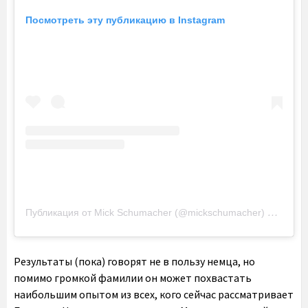
Посмотреть эту публикацию в Instagram
Публикация от Mick Schumacher (@mickschumacher)
16 Июл 2
Результаты (пока) говорят не в пользу немца, но
помимо громкой фамилии он может похвастать
наибольшим опытом из всех, кого сейчас рассматривает