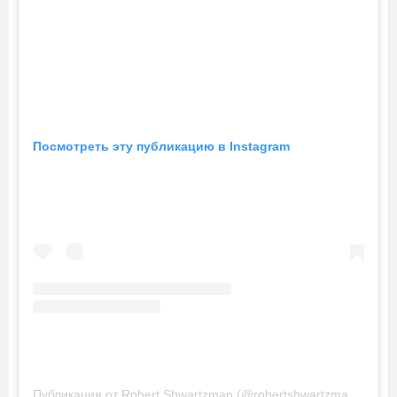
Посмотреть эту публикацию в Instagram
Публикация от Robert Shwartzman (@robertshwartzman)
6 Авг