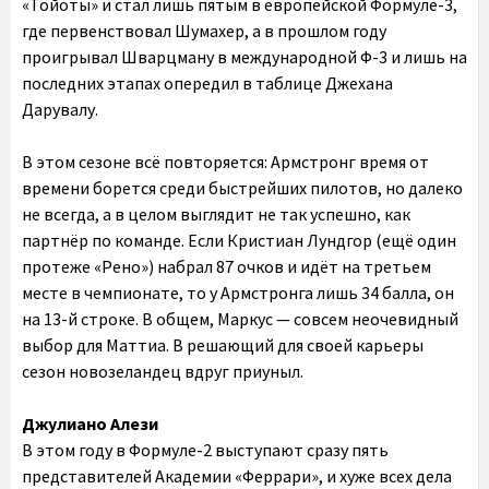
«Тойоты» и стал лишь пятым в европейской Формуле-3,
где первенствовал Шумахер, а в прошлом году
проигрывал Шварцману в международной Ф-3 и лишь на
последних этапах опередил в таблице Джехана
Дарувалу.
В этом сезоне всё повторяется: Армстронг время от
времени борется среди быстрейших пилотов, но далеко
не всегда, а в целом выглядит не так успешно, как
партнёр по команде. Если Кристиан Лундгор (ещё один
протеже «Рено») набрал 87 очков и идёт на третьем
месте в чемпионате, то у Армстронга лишь 34 балла, он
на 13-й строке. В общем, Маркус — совсем неочевидный
выбор для Маттиа. В решающий для своей карьеры
сезон новозеландец вдруг приуныл.
Джулиано Алези
В этом году в Формуле-2 выступают сразу пять
представителей Академии «Феррари», и хуже всех дела