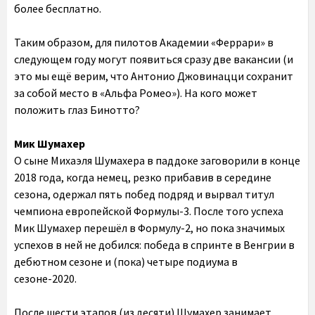
более бесплатно.
Таким образом, для пилотов Академии «Феррари» в
следующем году могут появиться сразу две вакансии (и
это мы ещё верим, что Антонио Джовинацци сохранит
за собой место в «Альфа Ромео»). На кого может
положить глаз Бинотто?
Мик Шумахер
О сыне Михаэля Шумахера в паддоке заговорили в конце
2018 года, когда немец, резко прибавив в середине
сезона, одержал пять побед подряд и вырвал титул
чемпиона европейской Формулы-3. После того успеха
Мик Шумахер перешёл в Формулу-2, но пока значимых
успехов в ней не добился: победа в спринте в Венгрии в
дебютном сезоне и (пока) четыре подиума в
сезоне-2020.
После шести этапов (из десяти) Шумахер занимает