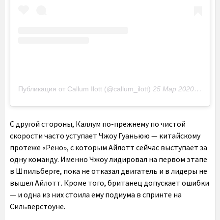
Публикация от Callum Ilott (@callum_ilott)
25 Мар 2020 в 7:17 PDT
С другой стороны, Каллум по-прежнему по чистой
скорости часто уступает Чжоу Гуаньюю — китайскому
протеже «Рено», с которым Айлотт сейчас выступает за
одну команду. Именно Чжоу лидировал на первом этапе
в Шпильберге, пока не отказал двигатель и в лидеры не
вышел Айлотт. Кроме того, британец допускает ошибки
— и одна из них стоила ему подиума в спринте на
Сильверстоуне.