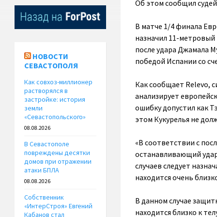
Об этом сообщил судей
В матче 1/4 финала Ев
назначил 11-метровый 
после удара Джамала Му
НОВОСТИ
победой Испании со сче
СЕВАСТОПОЛЯ
Как совхоз-миллионер
Как сообщает Relevo, 
растворялся в
анализирует европейск
застройке: история
ошибку допустил как Тэ
земли
«Севастопольского»
этом Кукурелья не дол
08.08.2026
«В соответствии с пос
В Севастополе
повреждены десятки
останавливающий удар 
домов при отражении
случаев следует назнач
атаки БПЛА
находится очень близко
08.08.2026
Собственник
В данном случае защитн
«ИнтерСтроя» Евгений
находится близко к тел
Кабанов стал