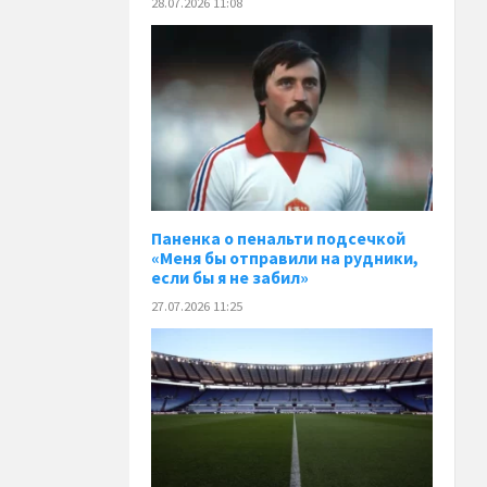
28.07.2026 11:08
Паненка o пенальти подсечкой
«Меня бы отправили на рудники,
если бы я не забил»
27.07.2026 11:25