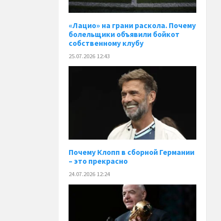
«Лацио» на грани раскола. Почему
болельщики объявили бойкот
собственному клубу
25.07.2026 12:43
Почему Клопп в сборной Германии
– это прекрасно
24.07.2026 12:24