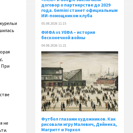
договор о партнерстве до 2029
года. Gemini станет официальным
ИИ-помощником клуба
укурельи
05.08.2026 11:15
ршилась
ФИФА vs УЕФА – история
бесконечной войны
04.08.2026 11:21
торая
у,
. При
нстве
Футбол глазами художников. Как
я не
рисовали игру Малевич, Дейнека,
Магритт и Уорхол
ьти.