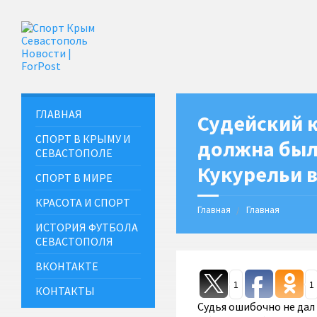
ГЛАВНАЯ
Судейский к
СПОРТ В КРЫМУ И
должна была
СЕВАСТОПОЛЕ
Кукурельи в
СПОРТ В МИРЕ
КРАСОТА И СПОРТ
Главная
Главная
ИСТОРИЯ ФУТБОЛА
СЕВАСТОПОЛЯ
ВКОНТАКТЕ
1
1
КОНТАКТЫ
Судья ошибочно не дал 