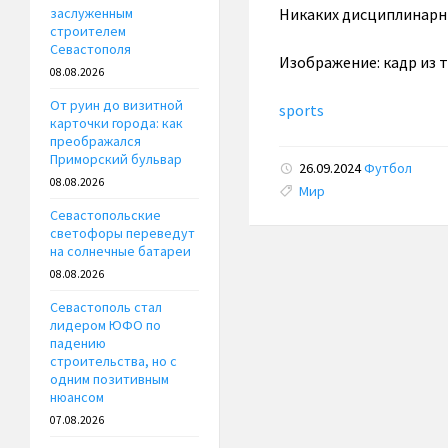
Никаких дисциплинарных
заслуженным
строителем
Севастополя
Изображение: кадр из 
08.08.2026
От руин до визитной
sports
карточки города: как
преображался
Приморский бульвар
26.09.2024
Футбол
08.08.2026
Tags:
Мир
Севастопольские
светофоры переведут
на солнечные батареи
08.08.2026
Севастополь стал
лидером ЮФО по
падению
строительства, но с
одним позитивным
нюансом
07.08.2026