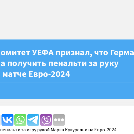
омитет УЕФА признал, что Герм
 получить пенальти за руку
 матче Евро-2024
пенальти за игру рукой Марка Кукурельи на Евро-2024.