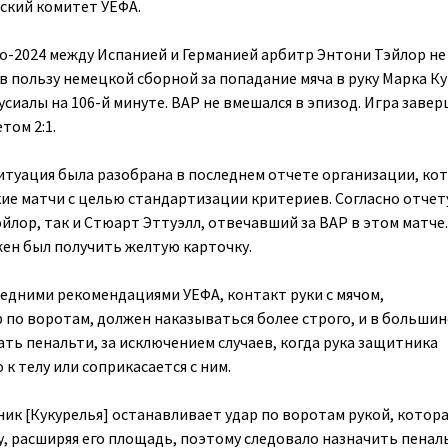
ский комитет УЕФА.
ро-2024 между Испанией и Германией арбитр Энтони Тэйлор не
в пользу немецкой сборной за попадание мяча в руку Марка К
сиалы на 106-й минуте. ВАР не вмешался в эпизод. Игра заве
том 2:1.
ситуация была разобрана в последнем отчете организации, ко
ие матчи с целью стандартизации критериев. Согласно отчет
йлор, так и Стюарт Эттуэлл, отвечавший за ВАР в этом матче
жен был получить желтую карточку.
ледними рекомендациями УЕФА, контакт руки с мячом,
по воротам, должен наказываться более строго, и в больши
ать пенальти, за исключением случаев, когда рука защитника
 к телу или соприкасается с ним.
ик [Кукурелья] останавливает удар по воротам рукой, котора
у, расширяя его площадь, поэтому следовало назначить пенал