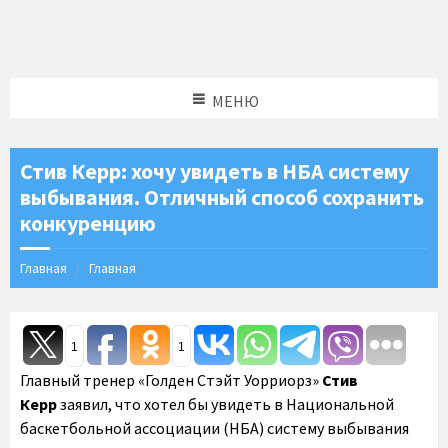
МЕНЮ
Стив Керр: хочу увидеть в НБА систему
выбывания. Отличный способ сохранить
конкуренцию
Главная
Главная
1
1
Главный тренер «Голден Стэйт Уорриорз»
Стив
Керр
заявил, что хотел бы увидеть в Национальной
баскетбольной ассоциации (НБА) систему выбывания