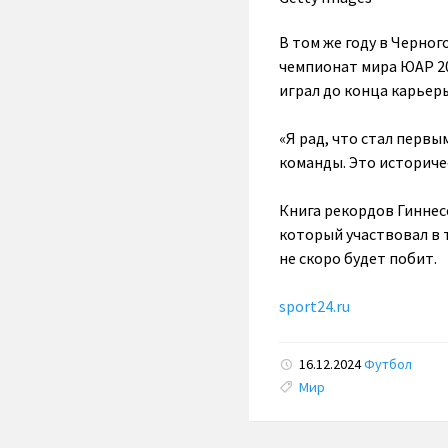
В том же году в Черног
чемпионат мира ЮАР 20
играл до конца карьер
«Я рад, что стал первы
команды. Это историче
Книга рекордов Гиннес
который участвовал в т
не скоро будет побит.
sport24.ru
16.12.2024
Футбол
Tags:
Мир