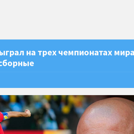
ыграл на трех чемпионатах мира
 сборные