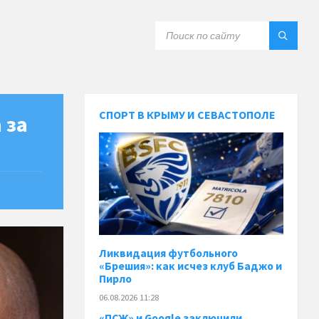
СПОРТ В КРЫМУ И СЕВАСТОПОЛЕ
 за
Ликвидация футбольного
«Брешия»: как исчез клуб Баджо и
Пирло
06.08.2026 11:28
«ПСЖ» и Google заключили