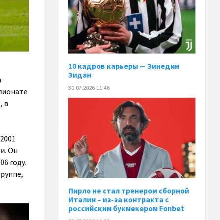
10 кадров карьеры — Зинедин
Зидан
а
30.07.2026 11:46
мпионате
, в
 2001
и. Он
6 году.
группе,
Пирло не стал тренером сборной
Италии – из-за контракта с
российским букмекером Fonbet