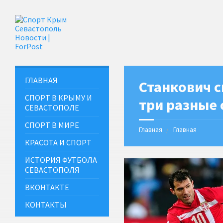
ГЛАВНАЯ
Станкович с
СПОРТ В КРЫМУ И
три разные
СЕВАСТОПОЛЕ
СПОРТ В МИРЕ
Главная
Главная
КРАСОТА И СПОРТ
ИСТОРИЯ ФУТБОЛА
СЕВАСТОПОЛЯ
ВКОНТАКТЕ
КОНТАКТЫ