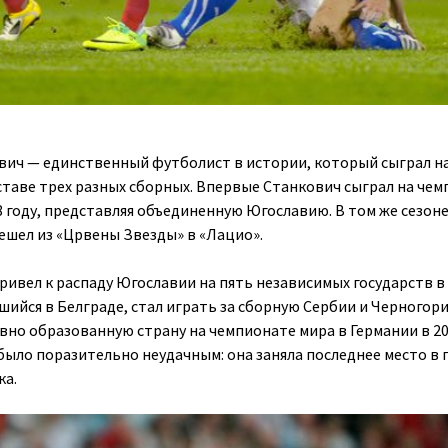
ович — единственный футболист в истории, который сыграл н
ставе трех разных сборных. Впервые Станкович сыграл на че
 году, представляя объединенную Югославию. В том же сезоне
решел из «Црвены Звезды» в «Лацио».
ривел к распаду Югославии на пять независимых государств в
шийся в Белграде, стал играть за сборную Сербии и Черногори
вно образованную страну на чемпионате мира в Германии в 200
ыло поразительно неудачным: она заняла последнее место в 
ка.