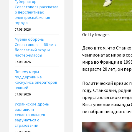
Губернатор
Севастополя рассказал
о перспективах
электроснабжения
города
07.08.2026
Getty Images
Музею обороны
Севастополя — 66 лет:
Дело в том, что Станк
бесплатный вход и
чемпионатах мира в со
мастер-классы
мира во Франции в 1998
07.08.2026
возрасте 20 лет, он пе
Почему меры
поддержки не
коснулись операторов
Политический кризис п
пляжей
году. Станкович, родив
07.08.2026
представлял свою неда
Выступление команды б
Украинские дроны
заставили
не набрав ни одного оч
севастопольцев
задуматься о
страховании