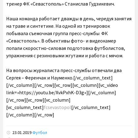
тренер ФК «Севастополь» Станислав Гудзикевич.
Наша команда работает дважды в день, чередуя занятия
на траве и синтетике. На одной из тренировок
побывала съемочная группа пресс-службы ФК
«Севастополь». В объективы фото- и видеокамер
попали скоростно-силовая подготовка футболистов,
упражнения с резиновыми жгутами и работа с мячом.
На вопросы журналиста пресс-службы отвечали два
Сергея – Ференчак и Науменко.[/vc_column_text]
[/vc_column][/vc_row][vc_row][vc_column][vc_video
link=»https://youtu.be/XvkPxhK-D3g»][/vc_column]
[/vc_row][vc_row][vc_column]
[vc_column_text]
fcsevastopol
[/vc_column_text]
[/vc_column][/vc_row]
23.01.2019
Футбол