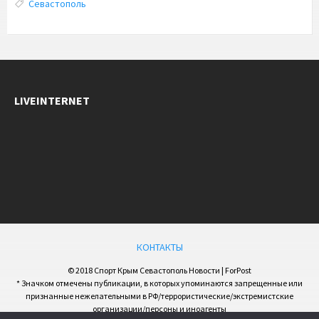
Tags:
Севастополь
LIVEINTERNET
КОНТАКТЫ
© 2018 Спорт Крым Севастополь Новости | ForPost
* Значком отмечены публикации, в которых упоминаются запрещенные или
признанные нежелательными в РФ/террористические/экстремистские
организации/персоны и иноагенты