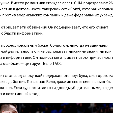
ушке. Вместо романтики его ждал арест. США подозревают 26
частии в деятельности хакерской сети Conti, которая использ
 против американских компаний и даже федеральных учрежд
 отрицает эти обвинения. Он подчеркивает, что его клиент
в области информатики.
 профессиональным баскетболистом, никогда не занимался
ой деятельностью и не располагает никакими знаниями или
сти информатики. Он полностью отрицает свою причастност
ла ошибка», — цитирует Бело ТАСС.
тся эпизод с покупкой подержанного ноутбука, с которого ка
кие действия. По словам Бело, даже им спортсмен не смог бы
аться. Если суд посчитает эти доводы убедительными, то де
ти позитивный исход.