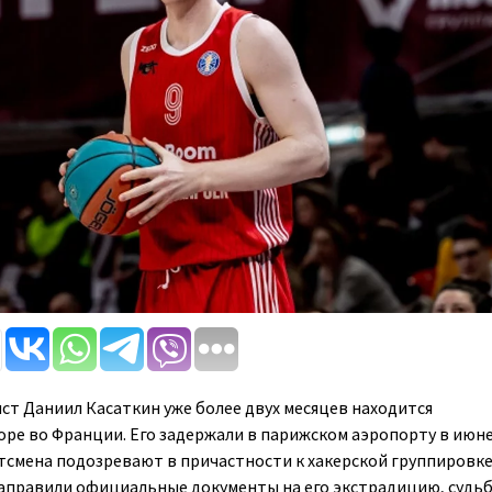
ст Даниил Касаткин уже более двух месяцев находится
оре во Франции. Его задержали в парижском аэропорту в июн
тсмена подозревают в причастности к хакерской группировке
аправили официальные документы на его экстрадицию, судь