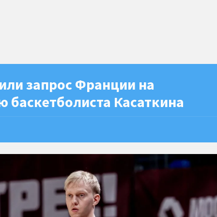
или запрос Франции на
ю баскетболиста Касаткина