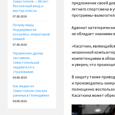
Севастополя — 66 лет:
предложение своей дев
бесплатный вход и
летнего спортсмена в у
мастер-классы
программы-вымогатели
07.08.2026
Почему меры
Адвокат категорически
поддержки не
не обладает знаниями 
коснулись операторов
пляжей
07.08.2026
«Касаткин, являющийся
незаконной компьютерн
Украинские дроны
заставили
компетенциями в обла
севастопольцев
и уверен, что произош
задуматься о
страховании
В защиту также приводи
06.08.2026
и производились хакерс
Как медик из
полноценно воспользов
Севастополя спасала
Касаткина может обрес
раненых в Геленджике
06.08.2026