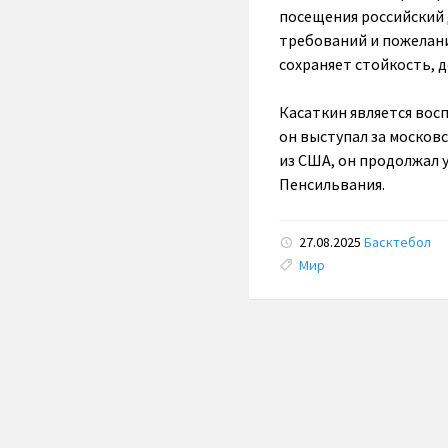
посещения российский
требований и пожелани
сохраняет стойкость, 
Касаткин является вос
он выступал за московс
из США, он продолжал 
Пенсильвания.
27.08.2025
Басктебол
Tags:
Мир