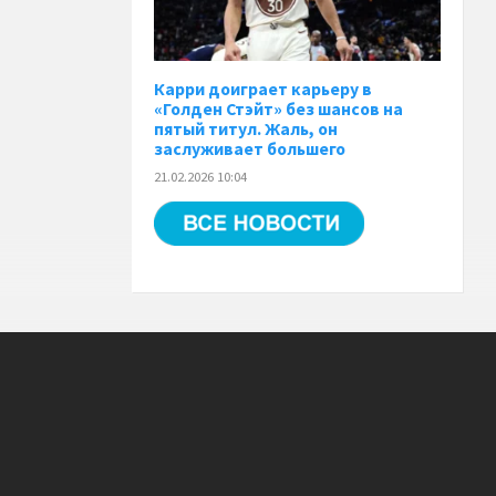
Карри доиграет карьеру в
«Голден Стэйт» без шансов на
пятый титул. Жаль, он
заслуживает большего
21.02.2026 10:04