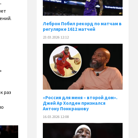
-
ует
ений.
Леброн Побил рекорд по матчам в
регулярке 1612 матчей
23.03.2026 12:12
ь
к раз
«Россия для меня – второй дом».
Джей Ар Холден признался
ло
Антону Понкрашову
16.03.2026 12:08