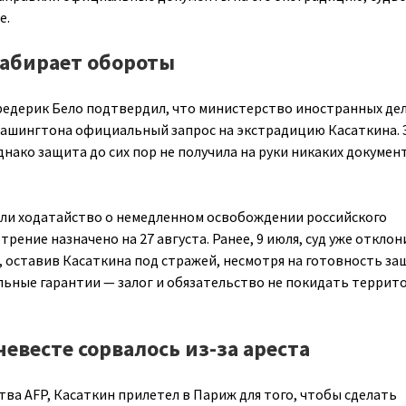
е.
набирает обороты
едерик Бело подтвердил, что министерство иностранных де
Вашингтона официальный запрос на экстрадицию Касаткина. 
однако защита до сих пор не получила на руки никаких докумен
али ходатайство о немедленном освобождении российского
трение назначено на 27 августа. Ранее, 9 июля, суд уже отклон
 оставив Касаткина под стражей, несмотря на готовность з
ьные гарантии — залог и обязательство не покидать террит
евесте сорвалось из-за ареста
ва AFP, Касаткин прилетел в Париж для того, чтобы сделать