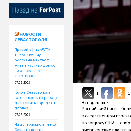
НОВОСТИ
СЕВАСТОПОЛЯ
Прямой эфир «ЕСТЬ
ТЕМА». Почему
россияне мечтают
жить в частных домах,
но остаются в
квартирах?
07.08.2026
Кого в Севастополе
1
1
готовы взять на работу
Что дальше?
для защиты города от
дронов
Российский баскетболи
в следственном изолят
07.08.2026
по запросу США — спор
На центральном пляже
американские власти н
Севастополя по