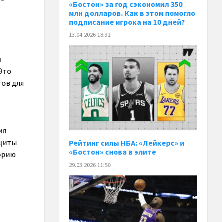
«Бостон» за год сэкономил 350
млн долларов. Как в этом помогло
подписание игрока на 10 дней?
13.04.2026 18:31
л
Это
тов для
ил
ащиты
Рейтинг силы НБА: «Лейкерс» и
«Бостон» снова в элите
орию
29.03.2026 11:50