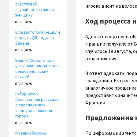
счастливой
игрока висит на волоск
случайности спасли
женщину
Ход процесса 
07.08.2026
В Севастополе решили
Адвокат спортсмена Фр
вернуть QR-коды на
бензин
Франции получило от 
случилось 19 августа, 
07.08.2026
ознакомления.
Власти Севастополя
услышали операторов
севастопольских
В ответ адвокаты под
пляжей
гражданина. Его рассмо
07.08.2026
аналогичное прошение,
Губернатор
предоставить значител
Севастополя рассказал
Франции.
о перспективах
электроснабжения
Предложение н
города
07.08.2026
По информации агентст
Музею обороны