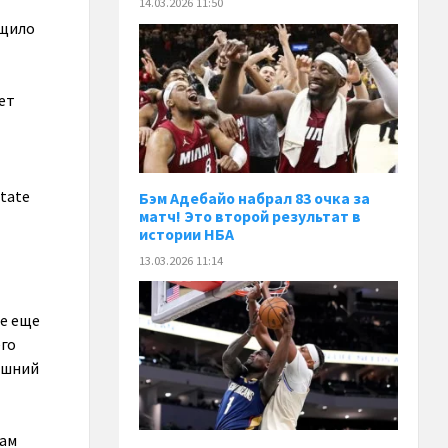
14.03.2026 11:50
бщило
ет
tate
Бэм Адебайо набрал 83 очка за
матч! Это второй результат в
истории НБА
13.03.2026 11:14
же еще
его
ашний
гам