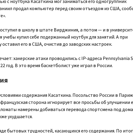
ью с ноутбука Касаткина мог заниматься его одногруппник
Даниил продал компьютер перед своим отъездом из США, соо
е».
поступил в школу в штате Вирджиния, а потом — и в университ
 учебы купил себе подержанный ноутбук для занятий. А при
 оставил его в США, очистив до заводских настроек.
ает: хакерские атаки проводились с IP-адреса Pennsylvania S
2022 год. В это время баскетболист уже играл в России.
вия
 условиями содержания Касаткина. Посольство России в Пари
о французская сторона игнорирует все просьбы об улучшении 
пломаты намерены добиваться перевода спортсмена под дом
кже ухудшается.
яде бытовых трудностей, касающихся его содержания. По ито