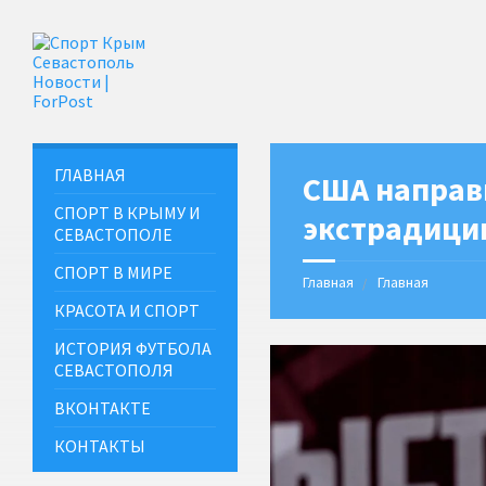
ГЛАВНАЯ
США направ
СПОРТ В КРЫМУ И
экстрадици
СЕВАСТОПОЛЕ
СПОРТ В МИРЕ
Главная
Главная
КРАСОТА И СПОРТ
ИСТОРИЯ ФУТБОЛА
СЕВАСТОПОЛЯ
ВКОНТАКТЕ
КОНТАКТЫ