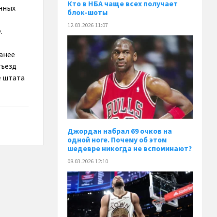
Кто в НБА чаще всех получает
нных
блок-шоты
12.03.2026 11:07
.
анее
тъезд
е штата
Джордан набрал 69 очков на
одной ноге. Почему об этом
шедевре никогда не вспоминают?
08.03.2026 12:10