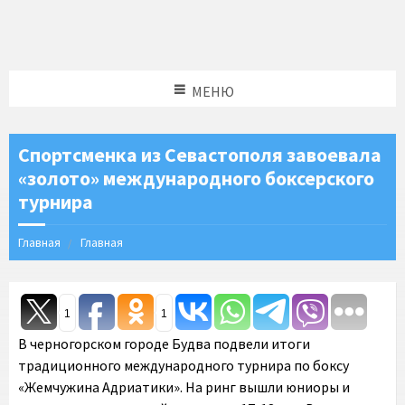
МЕНЮ
Спортсменка из Севастополя завоевала
«золото» международного боксерского
турнира
Главная
Главная
1
1
В черногорском городе Будва подвели итоги
традиционного международного турнира по боксу
«Жемчужина Адриатики». На ринг вышли юниоры и