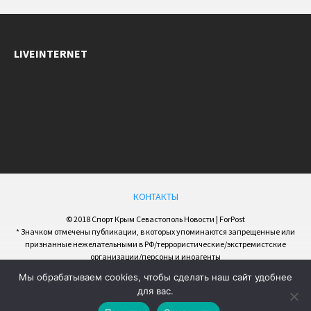
LIVEINTERNET
КОНТАКТЫ
© 2018 Спорт Крым Севастополь Новости | ForPost
* Значком отмечены публикации, в которых упоминаются запрещенные или
признанные нежелательными в РФ/террористические/экстремистские
организации/персоны и иноагенты
Мы обрабатываем cookies, чтобы сделать наш сайт удобнее
для вас.