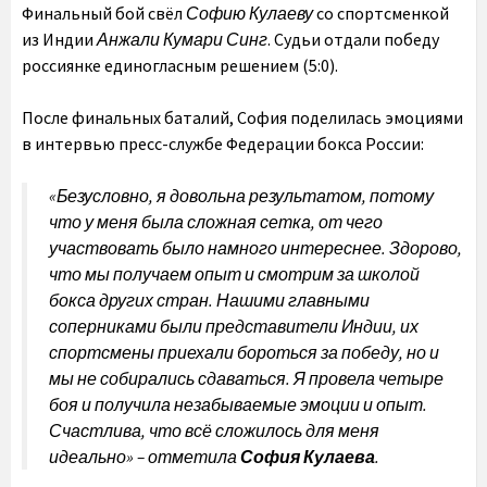
Финальный бой свёл
Софию Кулаеву
со спортсменкой
из Индии
Анжали Кумари Синг
. Судьи отдали победу
россиянке единогласным решением (5:0).
После финальных баталий, София поделилась эмоциями
в интервью пресс-службе Федерации бокса России:
«
Безусловно, я довольна результатом, потому
что у меня была сложная сетка, от чего
участвовать было намного интереснее. Здорово,
что мы получаем опыт и смотрим за школой
бокса других стран. Нашими главными
соперниками были представители Индии, их
спортсмены приехали бороться за победу, но и
мы не собирались сдаваться. Я провела четыре
боя и получила незабываемые эмоции и опыт.
Счастлива, что всё сложилось для меня
идеально
» – отметила
София Кулаева
.