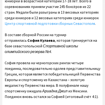
юниорки в возрастной категории 17-18 лет. Всего в
соревнованиях приняли участие 245 боксёров из 22
стран. Медали были разыграны в 13 весовых категориях
среди юниоров и 12 весовых категориях среди юниорок
Центр спортивной подготовки сборных Севастополя
.
В составе сборной России на турнир
отправилась
София Кулаева
, которая тренируется на
базе севастопольской
Спортивной школы
олимпийского резерва №4
.
София провела на черногорских рингах четыре
поединка, последовательно одолев представительницу
Греции, которая является победительницей Первенства
Европы и спортсменку из Казахстана – золотую
медалистку Первенства мира. В полуфинале нашу
спортсменку ожидала
Ариадна Джил
из Мексики.
Поединок вновь остался за Софией (итоговый счёт 4:1).