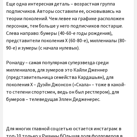
Еще одна интересная деталь – возрастная группа
подписчиков. Авторы составили ее, основываясь на
теории поколений. Чем левее на графике расположен
персонаж, тем больше у него подписчиков постарше.
Слева направо: бумеры (40-60-е годы рождения),
представители поколения X (60-80-е), миллениалы (80-
90-е) и зумеры (с начала нулевых).
Роналду – самая популярная суперзвезда среди
миллениалов, для зумеров это Кайли Дженнер
(представительница семейства Кардашьян), для
поколения X – Дуэйн Джонсон («Скала» – тоже в какой-
то степени спортсмен, ведь он был рестлером), для
бумеров – телеведущая Эллен Дедженерес.
Для многих главной соцсетью остается инстаграм: в
топ-10 только у Рианны бОльшая доля фолловеров в