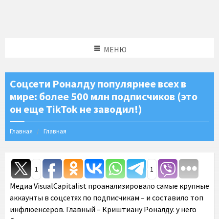
МЕНЮ
Соцсети Роналду популярнее всех в
мире: более 500 млн подписчиков (это
он еще TikTok не заводил!)
Главная
Главная
1
1
Медиа VisualCapitalist проанализировало самые крупные
аккаунты в соцсетях по подписчикам – и составило топ
инфлюенсеров. Главный – Криштиану Роналду: у него