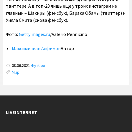
твиттере. А в топ-20 лишь еще у троих инстаграм не
главный – Шакиры (фэйсбук), Барака Обамы (твиттер) и
Уилла Смита (снова фэйсбук).
Фото:
Gettyimages.ru
/Valerio Pennicino
Максимилиан Алфимов
Автор
08.06.2021
Футбол
Tags:
Мир
LIVEINTERNET