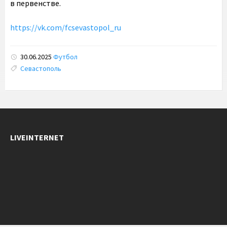
в первенстве.
https://vk.com/fcsevastopol_ru
30.06.2025
Футбол
Tags:
Севастополь
LIVEINTERNET