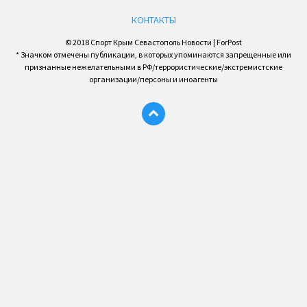
КОНТАКТЫ
© 2018 Спорт Крым Севастополь Новости | ForPost
* Значком отмечены публикации, в которых упоминаются запрещенные или
признанные нежелательными в РФ/террористические/экстремистские
организации/персоны и иноагенты