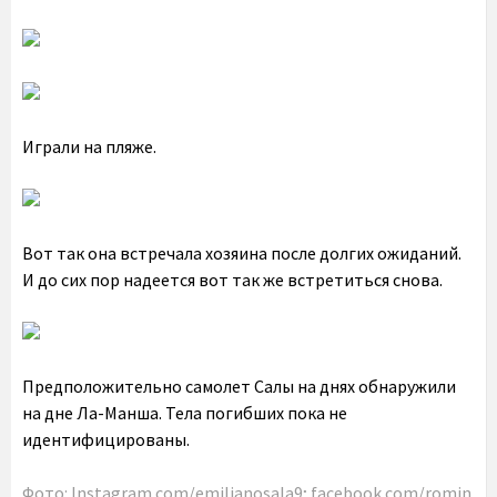
Играли на пляже.
Вот так она встречала хозяина после долгих ожиданий.
И до сих пор надеется вот так же встретиться снова.
Предположительно самолет Салы на днях обнаружили
на дне Ла-Манша. Тела погибших пока не
идентифицированы.
Фото:
Instagram.com/emilianosala9
;
facebook.com/romin