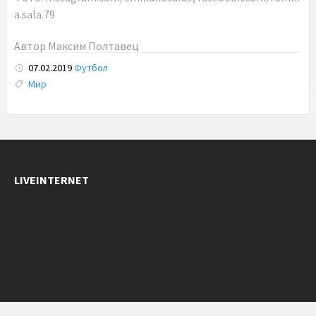
a.sala.79
Автор
Максим Полтавец
07.02.2019
Футбол
Tags:
Мир
LIVEINTERNET