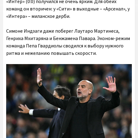
«Интер» (0:0) получился не очень ярким. Для обеих
команд он вторичен: у «Сити» в выходные – «Арсенал», у
«Интера» – миланское дерби.
Симоне Индзаги даже поберег Лаутаро Мартинеса,
Генриха Мхитаряна и Бенжамена Павара. Эконом-режим
команда Пепа Гвардиолы сводился к выбору нужного
ритма и нежеланию повышать скорости.