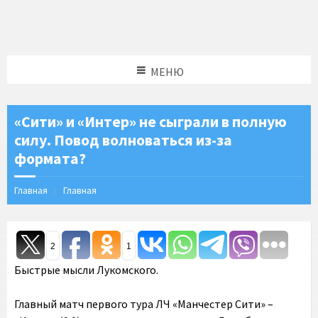
МЕНЮ
«Сити» и «Интер» не сыграли в полную
силу. Повод волноваться из-за
формата?
Главная
Главная
2
1
Быстрые мысли Лукомского.
Главный матч первого тура ЛЧ «Манчестер Сити» –