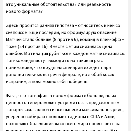
это уникальные обстоятельства? Или реальность
нового формата?
Здесь просится ранняя гипотеза – относитесь к ней со
скепсисом. Еще последим, но сформулирую опасение.
Матчей стало больше (8 против 6), команд в плей-офф –
тоже (24 против 16). Вместе с этим снизилась цена
ошибок. Мотивация рубиться в каждом матче снизилась.
Топ-команды могут выходить на такие игры с
пониманием, что в худшем сценарии их ждет пара
дополнительных встреч в феврале, но любой косяк
исправим, а пока можно себя поберечь.
Факт, что топ-афиш в новом формате больше, но их
ценность теперь может устремиться к предсезонным
товарнякам. Там почти все вывески максимально яркие,
уверенно собирают полные стадионы в США и Азии,
позволяют болельщикам со всего мира посмотреть на
кумиров, но не дают лигочемпионского качества. Мы