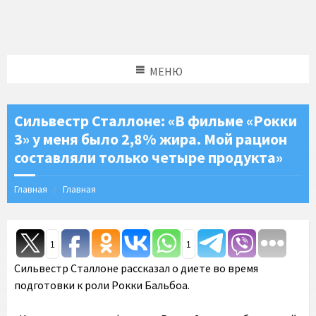
МЕНЮ
Сильвестр Сталлоне: «В фильме «Рокки
3» у меня было 2,8% жира. Мой рацион
составляли только четыре продукта»
Главная
Главная
1
1
Сильвестр Сталлоне рассказал о диете во время
подготовки к роли Рокки Бальбоа.