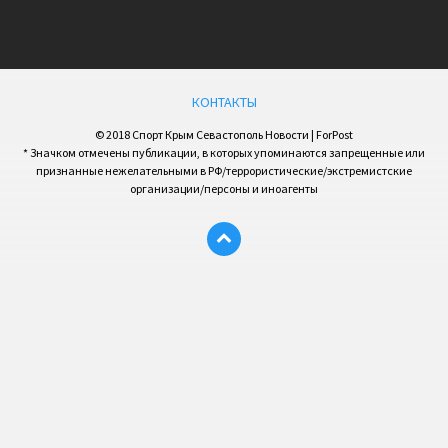
КОНТАКТЫ
© 2018 Спорт Крым Севастополь Новости | ForPost
* Значком отмечены публикации, в которых упоминаются запрещенные или
признанные нежелательными в РФ/террористические/экстремистские
организации/персоны и иноагенты