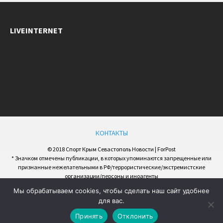
LIVEINTERNET
КОНТАКТЫ
© 2018 Спорт Крым Севастополь Новости | ForPost
* Значком отмечены публикации, в которых упоминаются запрещенные или
признанные нежелательными в РФ/террористические/экстремистские
организации/персоны и иноагенты
Мы обрабатываем cookies, чтобы сделать наш сайт удобнее
для вас.
Принять
Отклонить