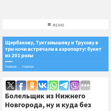
МЕНЮ
Щербакову, Туктамышеву и Трусову в
три ночи встречали в аэропорту: букет
из 201 розы
Главная
Главная
Болельщик из Нижнего
Новгорода, ну и куда без