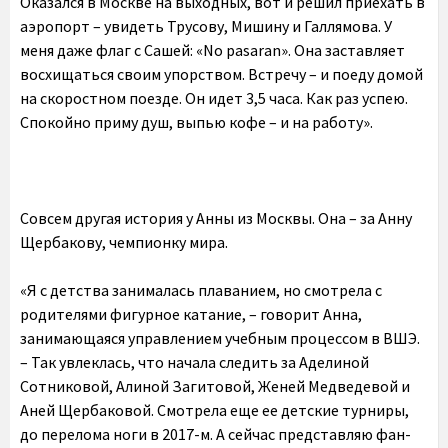
Оказался в Москве на выходных, вот и решил приехать в
аэропорт – увидеть Трусову, Мишину и Галлямова. У
меня даже флаг с Сашей: «No pasaran». Она заставляет
восхищаться своим упорством. Встречу – и поеду домой
на скоростном поезде. Он идет 3,5 часа. Как раз успею.
Спокойно приму душ, выпью кофе – и на работу».
Совсем другая история у Анны из Москвы. Она – за Анну
Щербакову, чемпионку мира.
«Я с детства занималась плаванием, но смотрела с
родителями фигурное катание, – говорит Анна,
занимающаяся управлением учебным процессом в ВШЭ.
– Так увлеклась, что начала следить за Аделиной
Сотниковой, Алиной Загитовой, Женей Медведевой и
Аней Щербаковой. Смотрела еще ее детские турниры,
до перелома ноги в 2017-м. А сейчас представляю фан-