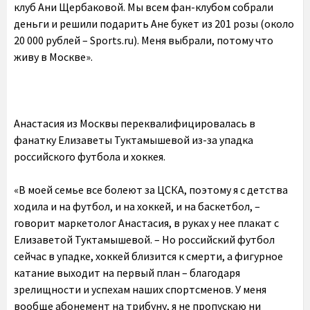
клуб Ани Щербаковой. Мы всем фан-клубом собрали
деньги и решили подарить Ане букет из 201 розы (около
20 000 рублей – Sports.ru). Меня выбрали, потому что
живу в Москве».
Анастасия из Москвы переквалифицировалась в
фанатку Елизаветы Туктамышевой из-за упадка
российского футбола и хоккея.
«В моей семье все болеют за ЦСКА, поэтому я с детства
ходила и на футбол, и на хоккей, и на баскетбол, –
говорит маркетолог Анастасия, в руках у нее плакат с
Елизаветой Туктамышевой. – Но российский футбол
сейчас в упадке, хоккей близится к смерти, а фигурное
катание выходит на первый план – благодаря
зрелищности и успехам наших спортсменов. У меня
вообще абонемент на трибуну, я не пропускаю ни