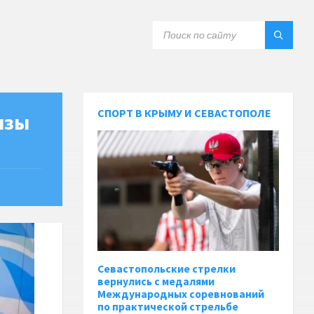
СПОРТ В КРЫМУ И СЕВАСТОПОЛЕ
нзы
Севастопольские стрелки
вернулись с медалями
Международных соревнований
по практической стрельбе