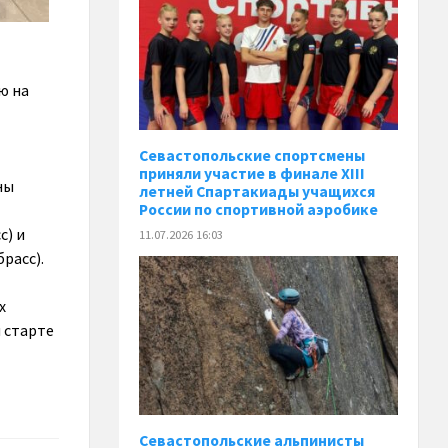
ю на
Севастопольские спортсмены
приняли участие в финале XIII
ны
летней Спартакиады учащихся
России по спортивной аэробике
с) и
11.07.2026 16:03
расс).
х
 старте
Севастопольские альпинисты