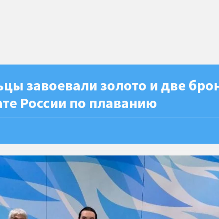
цы завоевали золото и две бро
те России по плаванию