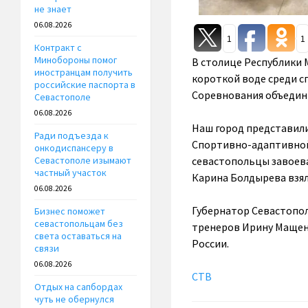
не знает
06.08.2026
1
1
Контракт с
Минобороны помог
В столице Республики 
иностранцам получить
короткой воде среди с
российские паспорта в
Соревнования объедини
Севастополе
06.08.2026
Наш город представили
Ради подъезда к
Спортивно-адаптивной
онкодиспансеру в
севастопольцы завоевал
Севастополе изымают
частный участок
Карина Болдырева взял
06.08.2026
Губернатор Севастопол
Бизнес поможет
севастопольцам без
тренеров Ирину Мащенк
света оставаться на
России.
связи
06.08.2026
СТВ
Отдых на сапбордах
чуть не обернулся