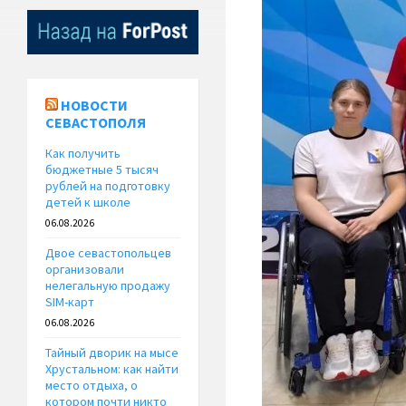
НОВОСТИ
СЕВАСТОПОЛЯ
Как получить
бюджетные 5 тысяч
рублей на подготовку
детей к школе
06.08.2026
Двое севастопольцев
организовали
нелегальную продажу
SIM-карт
06.08.2026
Тайный дворик на мысе
Хрустальном: как найти
место отдыха, о
котором почти никто