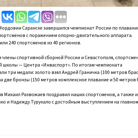
Мордовии Саранске завершился чемпионат России по плавани
портсменов с поражением опорно-двигательного аппарата.
ли 240 спортсменов из 40 регионов.
 члены спортивной сборной России и Севастополя, спортсме
 школы — Центра «Инваспорт». По итогам чемпионата
и три медали: золото взял Андрей Граничка (100 метров брас
а две бронзы (150 метров комплексное плавание и 50 метров б
я Михаил Развожаев поздравил наших спортсменов, а также и
о и Надежду Турукало с достойным выступлением на главном