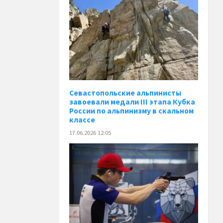
Севастопольские альпинисты
завоевали медали III этапа Кубка
России по альпинизму в скальном
классе
17.06.2026 12:05