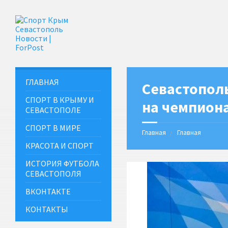
ГЛАВНАЯ
Севастополь
СПОРТ В КРЫМУ И
на чемпиона
СЕВАСТОПОЛЕ
СПОРТ В МИРЕ
Главная
Главная
КРАСОТА И СПОРТ
ИСТОРИЯ ФУТБОЛА
СЕВАСТОПОЛЯ
ВКОНТАКТЕ
КОНТАКТЫ