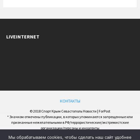
LIVEINTERNET
КОНТАКТЫ
© 2018 Спорт Крым Севастополь Новости | ForPost
* Значком отмечены публикации, в которых упоминаются запрещенные или
признанные нежелательными в РФ/террористические/экстремистские
организации/персоны и иноагенты
Мы обрабатываем cookies, чтобы сделать наш сайт удобнее