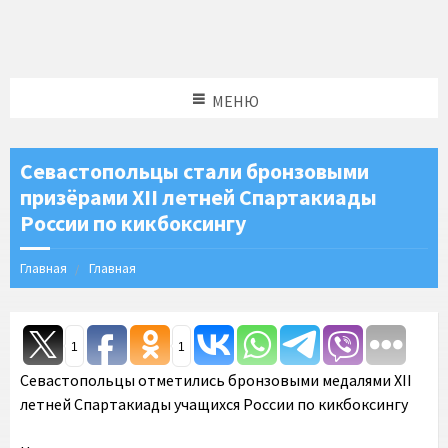
МЕНЮ
Севастопольцы стали бронзовыми
призёрами XII летней Спартакиады
России по кикбоксингу
Главная
Главная
1
1
Севастопольцы отметились бронзовыми медалями XII
летней Спартакиады учащихся России по кикбоксингу