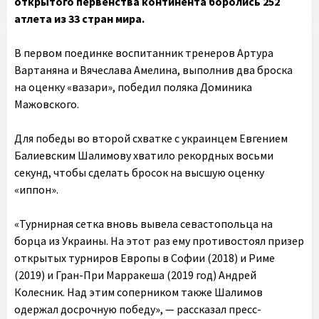
открытого первенства континента боролись 252
атлета из 33 стран мира.
В первом поединке воспитанник тренеров Артура
Вартаняна и Вячеслава Амелина, выполнив два броска
на оценку «вазари», победил поляка Доминика
Мажовского.
Для победы во второй схватке с украинцем Евгением
Балиевским Шалимову хватило рекордных восьми
секунд, чтобы сделать бросок на высшую оценку
«иппон».
«Турнирная сетка вновь вывела севастопольца на
борца из Украины. На этот раз ему противостоял призер
открытых турниров Европы в Софии (2018) и Риме
(2019) и Гран-При Марракеша (2019 год) Андрей
Колесник. Над этим соперником также Шалимов
одержал досрочную победу», — рассказал пресс-