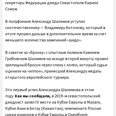
секретарь Федерации дзюдо Севастополя Кирилл
Сомов.
В полуфинале Александр Шалимов уступил
соотечественнику — Владимиру Антонову, который в
итоге прошел дальше в дополнительное время за счет
меньшего количества замечаний «шидо».
В схватке за «бронзу» с опытным поляком Камилем
Грабовским Шалимов на исходе второй минуты провел
зрелищный бросок через спину с колен, который судьи
оценили на «иппон», принесший Александру медаль
открытого европейского турнира.
Это первый успех Александра Шалимова в этом
году.
Как мы сообщали,
в 2019-м севастопольский
дзюдоист занял III место на Кубке Европы в Малаге,
Кубке Азии в Актау (Казахстан), чемпионате России
среди юниоров и Кубке Европы в Оренбурге.