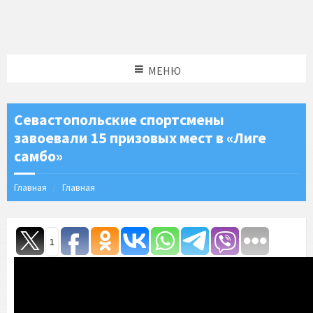
МЕНЮ
Севастопольские спортсмены
завоевали 15 призовых мест в «Лиге
самбо»
Главная
Главная
1