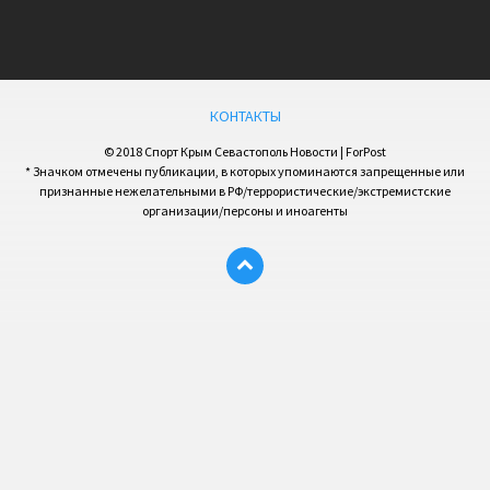
КОНТАКТЫ
© 2018 Спорт Крым Севастополь Новости | ForPost
* Значком отмечены публикации, в которых упоминаются запрещенные или
признанные нежелательными в РФ/террористические/экстремистские
организации/персоны и иноагенты