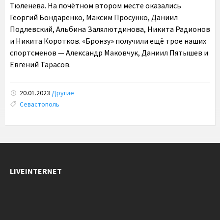
Тюленева. На почётном втором месте оказались
Георгий Бондаренко, Максим Просунко, Даниил
Подлевский, Альбина Залялютдинова, Никита Радионов
и Никита Коротков. «Бронзу» получили ещё трое наших
спортсменов — Александр Маковчук, Даниил Пятышев и
Евгений Тарасов.
20.01.2023
Другие
Tags:
Севастополь
LIVEINTERNET