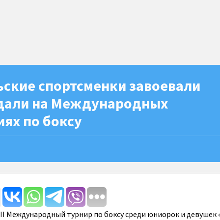
ьские спортсменки завоевали
дали на Международных
ях по боксу
III Международный турнир по боксу среди юниорок и девушек 