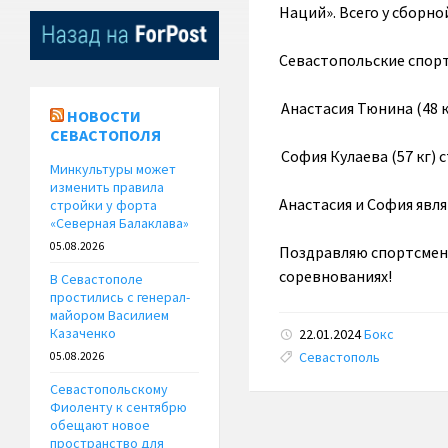
Наций». Всего у сборно
Севастопольские спорт
Анастасия Тюнина (48 к
НОВОСТИ
СЕВАСТОПОЛЯ
София Кулаева (57 кг) 
Минкультуры может
изменить правила
Анастасия и София явл
стройки у форта
«Северная Балаклава»
05.08.2026
Поздравляю спортсмено
соревнованиях!
В Севастополе
простились с генерал-
майором Василием
Казаченко
22.01.2024
Бокс
Tags:
Севастополь
05.08.2026
Севастопольскому
Фиоленту к сентябрю
обещают новое
пространство для