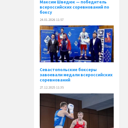
Максим Шведюк — победитель
всероссийских соревнований по
боксу
24.01.2026 11:57
Севастопольские боксеры
завоевали медали всероссийских
соревнований
27.12.2025 11:35