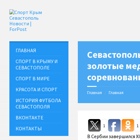
ГЛАВНАЯ
Севастопол
СПОРТ В КРЫМУ И
золотые ме
СЕВАСТОПОЛЕ
соревновани
СПОРТ В МИРЕ
КРАСОТА И СПОРТ
Главная
Главная
ИСТОРИЯ ФУТБОЛА
СЕВАСТОПОЛЯ
ВКОНТАКТЕ
1
1
КОНТАКТЫ
В Сербии завершился X