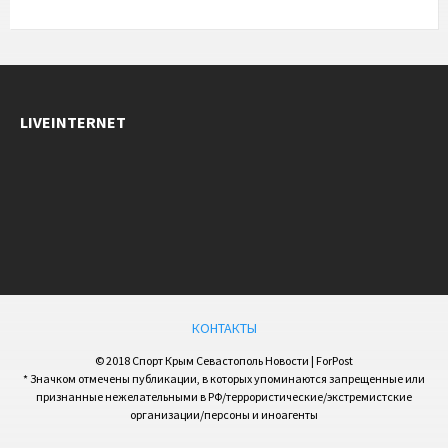
LIVEINTERNET
КОНТАКТЫ
© 2018 Спорт Крым Севастополь Новости | ForPost
* Значком отмечены публикации, в которых упоминаются запрещенные или
признанные нежелательными в РФ/террористические/экстремистские
организации/персоны и иноагенты