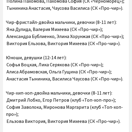
Полина Пахомова, Пахомова София (СК «Черноморец»);
Тыниника Анастасия, Чаусова Василиса (СК «Про-чир»).
Чир-фристайл-двойка мальчики, девочки (8-11 лет):
Яна Дулида, Валерия Михеева (СК «Про-чир»);
Александра Бублиенко, Элина Хорунжая (СК «Про-чир»);
Виктория Ельзова, Виктория Михеева (СК «Про-чир»).
Юноши, девушки (12-14 лет):
Софья Воцкая, Лика Серякова (СК «Про-чир»);
Алиса Абрамовская, Ольга Гущина (СК «Про-чир»);
Анастасия Тыниника, Василиса Чаусова (СК «Про-чир»).
Чир-хип-хоп-двойка мальчики, девочки (8-11 лет):
Дмитрий Лобко, Егор Петров (клуб «Топ-хоп-про»);
София Заволока, Миронова Маргарита (клуб «Топ-хоп-
про»);
Ельзова Виктория, Виктория Михеева (СК «Про-чир»).