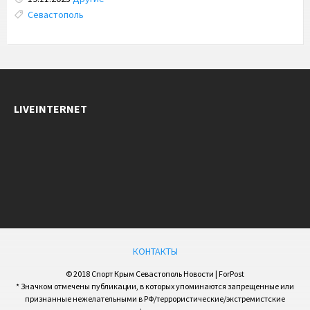
Tags:
Севастополь
LIVEINTERNET
КОНТАКТЫ
© 2018 Спорт Крым Севастополь Новости | ForPost
* Значком отмечены публикации, в которых упоминаются запрещенные или
признанные нежелательными в РФ/террористические/экстремистские