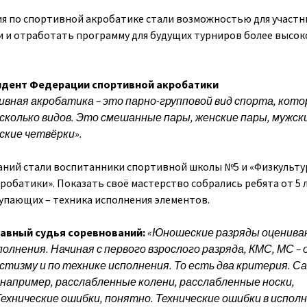
я по спортивной акробатике стали возможностью для участн
 и отработать программу для будущих турниров более высок
дент Федерации спортивной акробатики
вная акробатика – это парно-групповой вид спорта, кот
сколько видов. Это смешанные пары, женские пары, мужск
ские четвёрки».
аний стали воспитанники спортивной школы №5 и «Физкульту
робатики». Показать своё мастерство собрались ребята от 5 л
упающих – техника исполнения элементов.
вный судья соревнований:
«Юношеские разряды оценив
олнения. Начиная с первого взрослого разряда, КМС, МС – 
тизму и по технике исполнения. То есть два критерия. С
 например, расслабленные колени, расслабленные носки,
Технические ошибки, понятно. Технические ошибки в испол