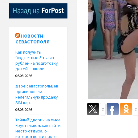
НОВОСТИ
СЕВАСТОПОЛЯ
Как получить
бюджетные 5 тысяч
рублей на подготовку
детей к школе
06.08.2026
Двое севастопольцев
организовали
нелегальную продажу
SIM-карт
2
2
06.08.2026
Тайный дворик на мысе
Хрустальном: как найти
место отдыха, о
котором почти никто