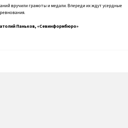
ний вручили грамоты и медали. Впереди их ждут усердные
ревнования.
натолий Паньков, «Севинформбюро»