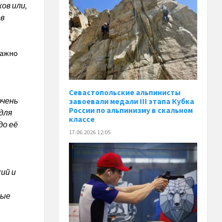
ов или,
ов
важно
Севастопольские альпинисты
очень
завоевали медали III этапа Кубка
России по альпинизму в скальном
 для
классе
до её
17.06.2026 12:05
ий и
ные