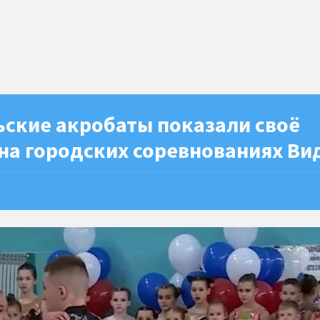
ьские акробаты показали своё
на городских соревнованиях Ви