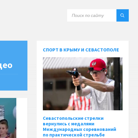
СПОРТ В КРЫМУ И СЕВАСТОПОЛЕ
део
Севастопольские стрелки
вернулись с медалями
Международных соревнований
по практической стрельбе