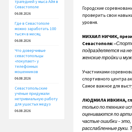
трагедией у мыса Айя в
Севастополе
Городские соревновани
06.08.2026
проверить свои навыки
уровня.
Где в Севастополе
можно заработать 100
тысяч в месяц
МИХАИЛ НИЧИК, прези
06.08.2026
Севастополя:
«Спорти
подразделяется на не
Что доверчивые
севастопольцы
женские тройки и муж
«покупают» у
телефонных
Участниками соревнов
мошенников
спортивного центра ак
06.08.2026
Самое важное для выст
Севастопольские
учёные придумали
нетривиальную работу
ЛЮДМИЛА ИВКИНА, гла
для ушастых медуз
только по технике исп
06.08.2026
оцениваются по артис
частые ошибки – это,
расслабленные руки. 