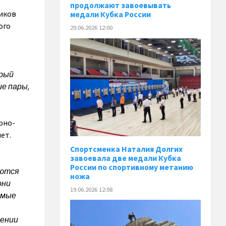
продолжают завоевывать
иков
медали Кубка России
ого
29.06.2026 12:00
орый
ие пары,
рно-
ет.
Спортсменка Наталия Долгих
завоевала две медали Кубка
России по спортивному метанию
аются
ножа
они
19.06.2026 12:08
амые
нении