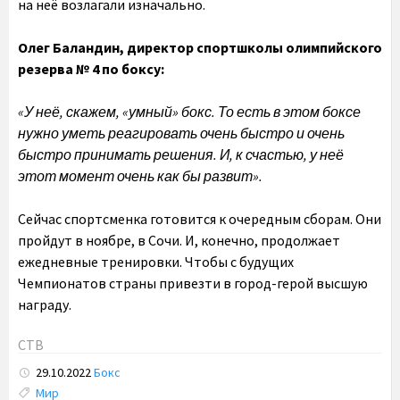
на неё возлагали изначально.
Олег Баландин, директор спортшколы олимпийского
резерва № 4 по боксу:
«У неё, скажем, «умный» бокс. То есть в этом боксе
нужно уметь реагировать очень быстро и очень
быстро принимать решения. И, к счастью, у неё
этот момент очень как бы развит».
Сейчас
спортсменка готовится к очередным сборам. Они
пройдут в ноябре, в Сочи. И, конечно, продолжает
ежедневные тренировки. Чтобы с будущих
Чемпионатов страны привезти в город-герой высшую
награду.
СТВ
29.10.2022
Бокс
Tags:
Мир