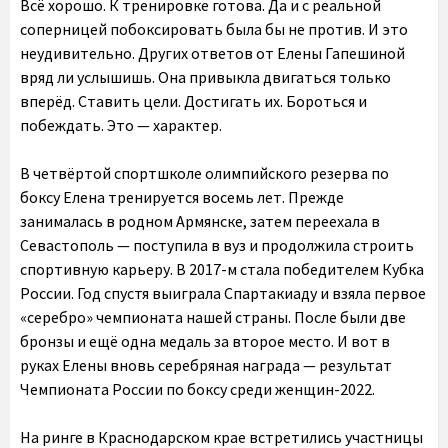
Всё хорошо. К тренировке готова. Да и с реальной
соперницей побоксировать была бы не против. И это
неудивительно. Других ответов от Елены Гапешиной
вряд ли услышишь. Она привыкла двигаться только
вперёд. Ставить цели. Достигать их. Бороться и
побеждать. Это — характер.
В
четвёртой спортшколе олимпийского резерва по
боксу Елена тренируется восемь лет. Прежде
занималась в родном Армянске, затем переехала в
Севастополь — поступила в вуз и продолжила строить
спортивную карьеру. В 2017-м стала победителем Кубка
России. Год спустя выиграла Спартакиаду и взяла первое
«серебро» чемпионата нашей страны. После были две
бронзы и ещё одна медаль за второе место. И вот в
руках Елены вновь серебряная награда — результат
Чемпионата России по боксу среди женщин-2022.
На ринге в Краснодарском крае встретились участницы