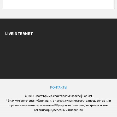
LIVEINTERNET
КОНТАКТЫ
© 2018 Спорт Крым Севастополь Новости | ForPost
* Значком отмечены публикации, в которых упоминаются запрещенные или
признанные нежелательными в РФ/террористические/экстремистские
организации/персоны и иноагенты