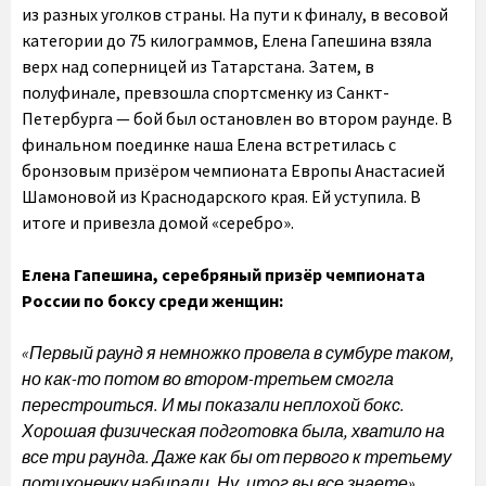
из разных уголков страны. На пути к финалу, в весовой
категории до 75 килограммов, Елена Гапешина взяла
верх над соперницей из Татарстана. Затем, в
полуфинале, превзошла спортсменку из Санкт-
Петербурга — бой был остановлен во втором раунде. В
финальном поединке наша Елена встретилась с
бронзовым призёром чемпионата Европы Анастасией
Шамоновой
из Краснодарского края. Ей уступила. В
итоге и привезла домой «серебро».
Елена Гапешина, серебряный призёр чемпионата
России по боксу среди женщин:
«Первый раунд я немножко провела в сумбуре таком,
но как-то потом во втором-третьем смогла
перестроиться. И мы показали неплохой бокс.
Хорошая физическая подготовка была, хватило на
все три раунда. Даже как бы от первого к третьему
потихонечку набирали. Ну, итог вы все знаете».